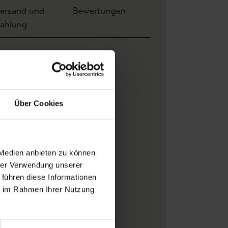
ersand und
Bewertungen
ahlung
Breite: 0,52 m x Höhe 10,00 m
0,64 m
0,32 m
Über Cookies
Sanderson
Schemen/Silhouetten
Gold
, Schwarz
 Medien anbieten zu können
Vlieskleber
hrer Verwendung unserer
Rolle
 führen diese Informationen
Soft-Touch
ie im Rahmen Ihrer Nutzung
Moderne Tapeten
Vliestapeten