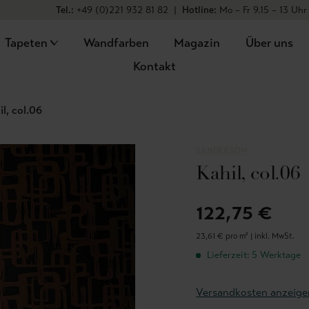
Tel.:
+49 (0)221 932 81 82
|
Hotline:
Mo – Fr 9.15 – 13 Uhr
Tapeten
Wandfarben
Magazin
Über uns
Kontakt
il, col.06
SANDERSON
Kahil, col.06
122,75 €
23,61 € pro m² |
inkl. MwSt.
Lieferzeit: 5 Werktage
Versandkosten anzeige