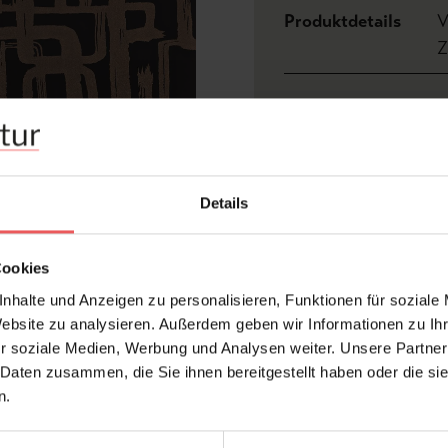
Produktdetails
V
Z
Abmessungen:
Rapport:
Versatz:
Details
Hersteller:
Design:
Cookies
Farbton:
nhalte und Anzeigen zu personalisieren, Funktionen für soziale
Kleber:
Website zu analysieren. Außerdem geben wir Informationen zu I
Konfektionierung:
r soziale Medien, Werbung und Analysen weiter. Unsere Partner
Oberfläche:
 Daten zusammen, die Sie ihnen bereitgestellt haben oder die s
n.
Stil:
Trägermaterial: