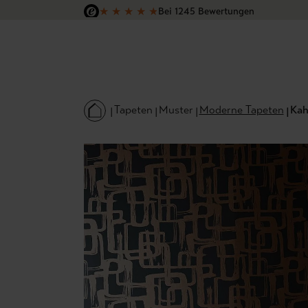
★
★
★
★
★
Bei 1245 Bewertungen
 Hauptinhalt springen
Zur Suche springen
Zur Hauptnavigation springen
Versandkostenfrei in Deutschland
Tapeten
Muster
Moderne Tapeten
Kah