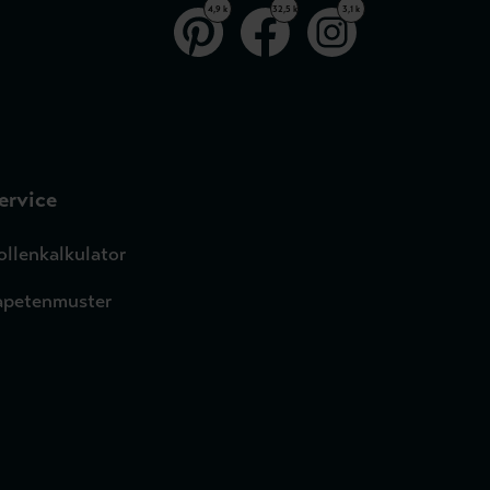
4,9 k
32,5 k
3,1 k
ervice
ollenkalkulator
apetenmuster