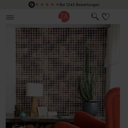
★
★
★
★
★
Bei 1245 Bewertungen
Zum Hauptinhalt springen