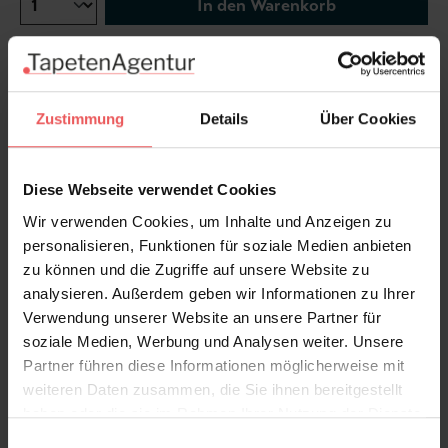
In den Warenkorb
Wie viel brauche ich?
Rollen & Mengen berechnen
Zustimmung
Details
Über Cookies
Textiltapete - Preis bezieht sich auf einen Laufmeter.
Diese Webseite verwendet Cookies
Wir verwenden Cookies, um Inhalte und Anzeigen zu
personalisieren, Funktionen für soziale Medien anbieten
Produktdetails
zu können und die Zugriffe auf unsere Website zu
analysieren. Außerdem geben wir Informationen zu Ihrer
Versand & Zahlung
Verwendung unserer Website an unsere Partner für
soziale Medien, Werbung und Analysen weiter. Unsere
Partner führen diese Informationen möglicherweise mit
Bewertungen
weiteren Daten zusammen, die Sie ihnen bereitgestellt
haben oder die sie im Rahmen Ihrer Nutzung der Dienste
FAQ
Teilen!
gesammelt haben.
Einwilligungsauswahl