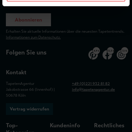
Abonnieren
Erhalten Sie aktuelle Informationen über die neuesten Tapetentrends.
Informationen zum Datenschutz.
Folgen Sie uns
4,9 k
32,5 k
3,1 k
Kontakt
TapetenAgentur
+49 (0)221 932 81 82
Jakobstrasse 66 (Innenhof) |
info@tapetenagentur.de
50678 Köln
Vertrag widerrufen
Top-
Kundeninfo
Rechtliches