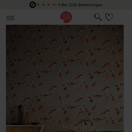
★
★
★
★
★
Bei 1245 Bewertungen
Zum Hauptinhalt springen