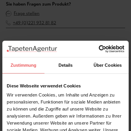
Sie haben Fragen zum Produkt?
Frage stellen
+49 (0)221 932 81 82
Produktgalerie überspringen
Varianten
Zustimmung
Details
Über Cookies
Diese Webseite verwendet Cookies
Wir verwenden Cookies, um Inhalte und Anzeigen zu
personalisieren, Funktionen für soziale Medien anbieten
zu können und die Zugriffe auf unsere Website zu
analysieren. Außerdem geben wir Informationen zu Ihrer
Verwendung unserer Website an unsere Partner für
soziale Medien, Werbung und Analysen weiter. Unsere