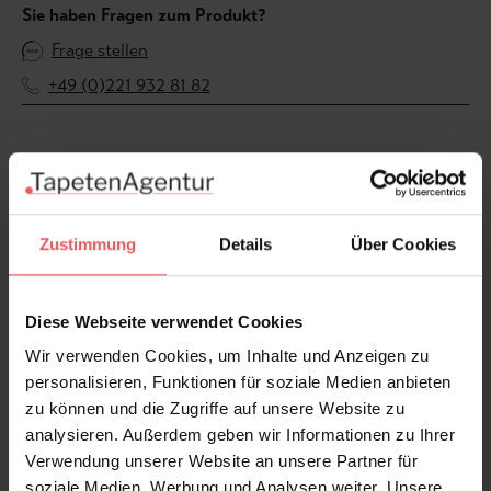
Sie haben Fragen zum Produkt?
Frage stellen
+49 (0)221 932 81 82
Produktgalerie überspringen
Varianten
Zustimmung
Details
Über Cookies
Diese Webseite verwendet Cookies
Wir verwenden Cookies, um Inhalte und Anzeigen zu
personalisieren, Funktionen für soziale Medien anbieten
zu können und die Zugriffe auf unsere Website zu
analysieren. Außerdem geben wir Informationen zu Ihrer
Verwendung unserer Website an unsere Partner für
soziale Medien, Werbung und Analysen weiter. Unsere