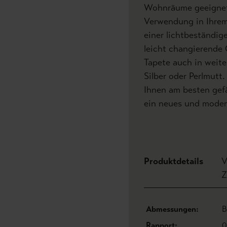
Wohnräume geeignet,
Verwendung in Ihrem
einer lichtbeständig
leicht changierende 
Tapete auch in weite
Silber oder Perlmutt
Ihnen am besten gefä
ein neues und moder
Produktdetails
V
Z
Abmessungen:
B
Rapport:
0