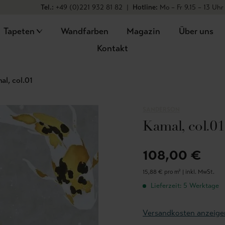
Tel.:
+49 (0)221 932 81 82
|
Hotline:
Mo – Fr 9.15 – 13 Uhr
Tapeten
Wandfarben
Magazin
Über uns
Kontakt
al, col.01
SANDERSON
Kamal, col.01
108,00 €
15,88 € pro m² |
inkl. MwSt.
Lieferzeit: 5 Werktage
Versandkosten anzeige