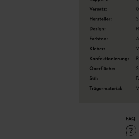
Versatz:
0
Hersteller:
S
Design:
F
Farbton:
A
Kleber:
V
Konfektionierung:
R
Oberfläche:
S
Stil:
F
Trägermaterial:
V
FAQ