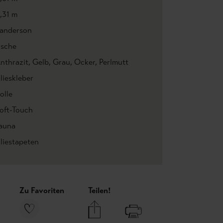
,31 m
anderson
ische
nthrazit
, Gelb
, Grau
, Ocker
, Perlmutt
lieskleber
olle
oft-Touch
auna
liestapeten
Zu Favoriten
Teilen!