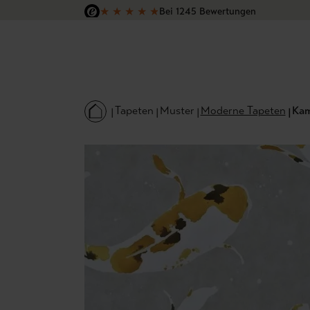
★
★
★
★
★
Bei 1245 Bewertungen
 Hauptinhalt springen
Zur Suche springen
Zur Hauptnavigation springen
Versandkostenfrei in Deutschland
Tapeten
Muster
Moderne Tapeten
Kam