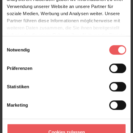
Verwendung unserer Website an unsere Partner für
ihren Reiz aus: Sie strukturiert Räume, ohne sie zu
soziale Medien, Werbung und Analysen weiter. Unsere
dominieren, und wirkt deutlich hochwertiger als eine
Partner führen diese Informationen möglicherweise mit
einfache Uni-Tapete.
weiteren Daten zusammen, die Sie ihnen bereitgestellt
Produktdetails
haben oder die sie im Rahmen Ihrer Nutzung der Dienste
gesammelt haben.
Einwilligungsauswahl
Notwendig
Versand & Zahlung
Bewertungen
Präferenzen
FAQ
Teilen!
Statistiken
Marketing
Sie haben Fragen zum Produkt?
Frage stellen
Cookies zulassen