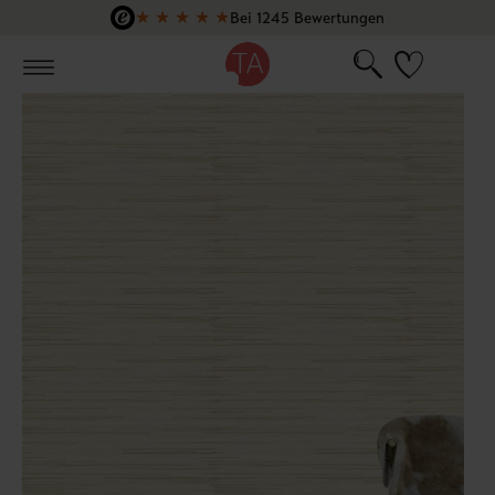
★
★
★
★
★
Bei 1245 Bewertungen
Zum Hauptinhalt springen