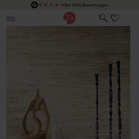
★
★
★
★
★
Bei 1245 Bewertungen
Zum Hauptinhalt springen