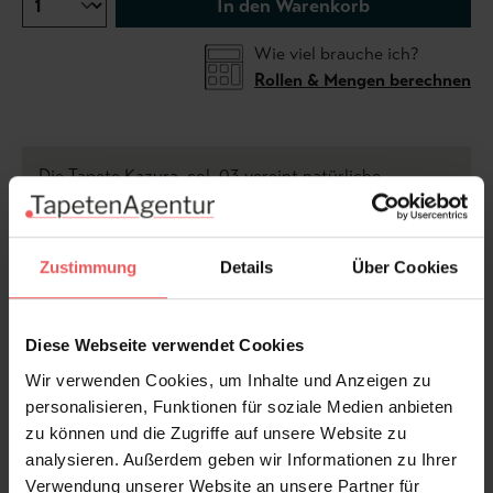
In den Warenkorb
Wie viel brauche ich?
Rollen & Mengen berechnen
Die Tapete Kazura, col. 03 vereint natürliche
Raffinesse mit handwerklicher Perfektion. Gefertigt
aus locker gewebten Ramiefasern, die auf ein
hochwertiges Tapetenvlies kaschiert wurden, verleiht
Zustimmung
Details
Über Cookies
sie jedem Raum eine subtile, organische Struktur. Die
feine, durchscheinende weiße Lasur hebt die
natürliche Maserung hervor und schafft ein
Diese Webseite verwendet Cookies
harmonisches Zusammenspiel von Licht und Textur.
Wir verwenden Cookies, um Inhalte und Anzeigen zu
Diese edle Wandverkleidung ist die perfekte Wahl für
personalisieren, Funktionen für soziale Medien anbieten
alle, die einen modernen, aber dennoch warmen und
zu können und die Zugriffe auf unsere Website zu
authentischen Wohnstil lieben. Kazura bringt eine
analysieren. Außerdem geben wir Informationen zu Ihrer
ruhige, erdige Eleganz in Ihr Zuhause und setzt
Verwendung unserer Website an unsere Partner für
stilvolle Akzente mit nachhaltigem Charakter.