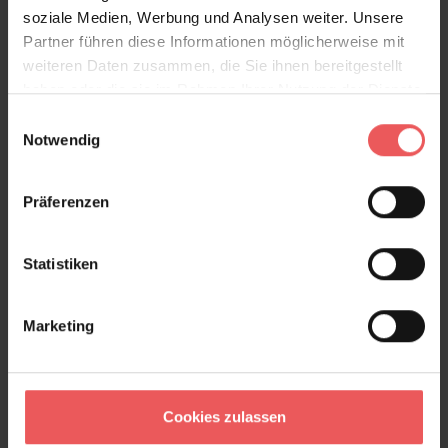
soziale Medien, Werbung und Analysen weiter. Unsere
Partner führen diese Informationen möglicherweise mit
Produktdetails
weiteren Daten zusammen, die Sie ihnen bereitgestellt
haben oder die sie im Rahmen Ihrer Nutzung der Dienste
Versand & Zahlung
gesammelt haben.
Einwilligungsauswahl
Notwendig
Bewertungen
Präferenzen
FAQ
Teilen!
Statistiken
Marketing
Sie haben Fragen zum Produkt?
Frage stellen
+49 (0)221 932 81 82
Cookies zulassen