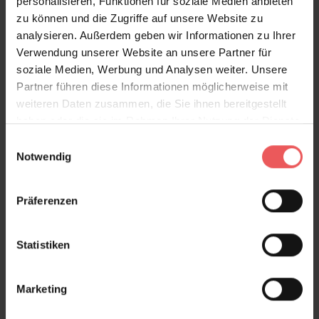
personalisieren, Funktionen für soziale Medien anbieten
gefertigt und darüber hinaus licht- und
zu können und die Zugriffe auf unsere Website zu
waschbeständig. Verschönern Sie Ihre Räume mit
analysieren. Außerdem geben wir Informationen zu Ihrer
einer floralen Vlies-Tapete aus dem Hause Harlequin
Verwendung unserer Website an unsere Partner für
und bringen Sie einen Hauch von Natur in Ihr
soziale Medien, Werbung und Analysen weiter. Unsere
Zuhause.
Partner führen diese Informationen möglicherweise mit
weiteren Daten zusammen, die Sie ihnen bereitgestellt
haben oder die sie im Rahmen Ihrer Nutzung der Dienste
gesammelt haben.
Einwilligungsauswahl
Produktdetails
Notwendig
Versand & Zahlung
Präferenzen
Bewertungen
Statistiken
FAQ
Teilen!
Marketing