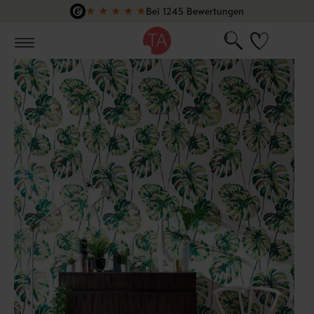
★
★
★
★
★
Bei 1245 Bewertungen
Zum Hauptinhalt springen