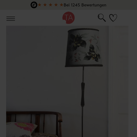
★
★
★
★
★
Bei 1245 Bewertungen
Zum Hauptinhalt springen