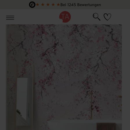
★
★
★
★
★
Bei 1245 Bewertungen
Zum Hauptinhalt springen