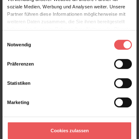
soziale Medien, Werbung und Analysen weiter. Unsere
unverbindliches Angebot.
Partner führen diese Informationen möglicherweise mit
Produktdetails
weiteren Daten zusammen, die Sie ihnen bereitgestellt
haben oder die sie im Rahmen Ihrer Nutzung der Dienste
gesammelt haben.
Versand & Zahlung
Einwilligungsauswahl
Notwendig
Bewertungen
Präferenzen
FAQ
Teilen!
Statistiken
Marketing
Sie haben Fragen zum Produkt?
Frage stellen
+49 (0)221 932 81 82
Cookies zulassen