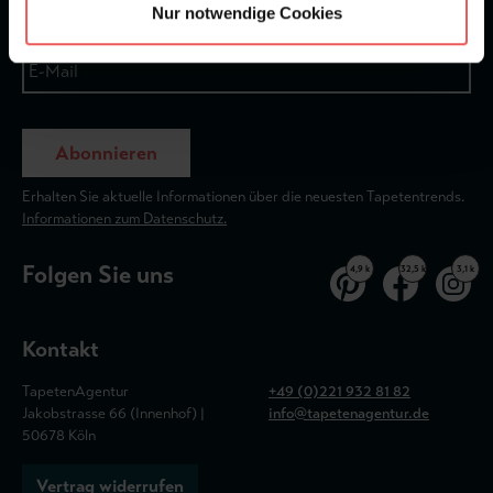
Nur notwendige Cookies
Abonnieren
Erhalten Sie aktuelle Informationen über die neuesten Tapetentrends.
Informationen zum Datenschutz.
Folgen Sie uns
4,9 k
32,5 k
3,1 k
Kontakt
TapetenAgentur
+49 (0)221 932 81 82
Jakobstrasse 66 (Innenhof) |
info@tapetenagentur.de
50678 Köln
Vertrag widerrufen