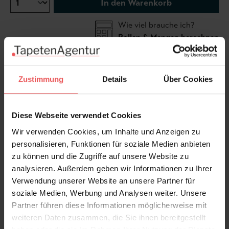
In den Warenkorb
Wie viel brauche ich?
Rollen & Mengen berechnen
Zustimmung
Details
Über Cookies
Wallpaper machine printed with an asymmetrical grid
of grey lines, rectangular just like knitting stitches,
with every 5 stitch marked off with a heavier line.
Diese Webseite verwendet Cookies
Wir verwenden Cookies, um Inhalte und Anzeigen zu
personalisieren, Funktionen für soziale Medien anbieten
zu können und die Zugriffe auf unsere Website zu
analysieren. Außerdem geben wir Informationen zu Ihrer
Produktdetails
Verwendung unserer Website an unsere Partner für
soziale Medien, Werbung und Analysen weiter. Unsere
Versand & Zahlung
Partner führen diese Informationen möglicherweise mit
weiteren Daten zusammen, die Sie ihnen bereitgestellt
Bewertungen