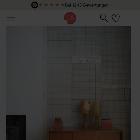
★
★
★
★
★
Bei 1245 Bewertungen
Zum Hauptinhalt springen