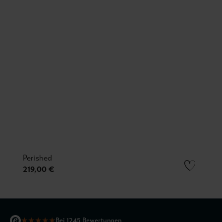
Perished
219,00 €
★
★
★
★
★
Bei 1245 Bewertungen