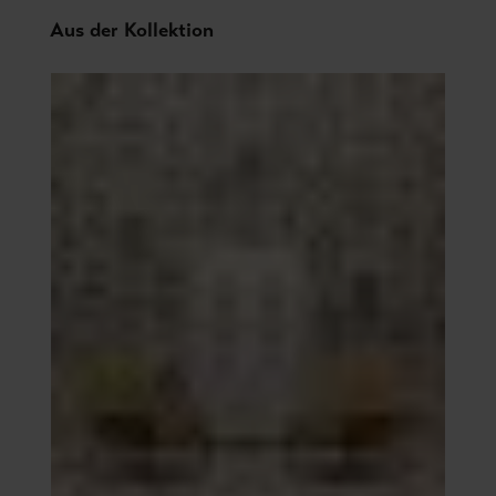
Produktgalerie überspringen
Aus der Kollektion