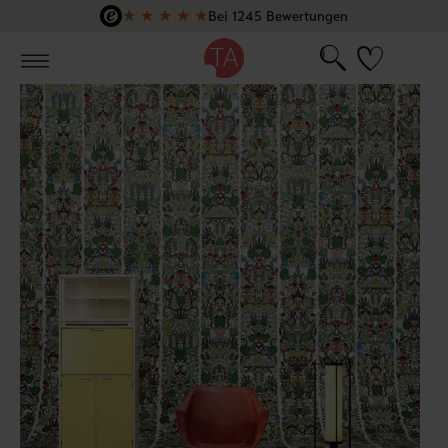
★
★
★
★
★
Bei 1245 Bewertungen
Zum Hauptinhalt springen