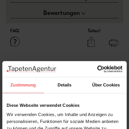
Bewertungen
FAQ
Teilen!
Sie haben Fragen zum Produkt?
Frage stellen
+49 (0)221 932 81 82
Zustimmung
Details
Über Cookies
Diese Webseite verwendet Cookies
Produktgalerie überspringen
Varianten
Wir verwenden Cookies, um Inhalte und Anzeigen zu
personalisieren, Funktionen für soziale Medien anbieten
zu können und die Zugriffe auf unsere Website zu