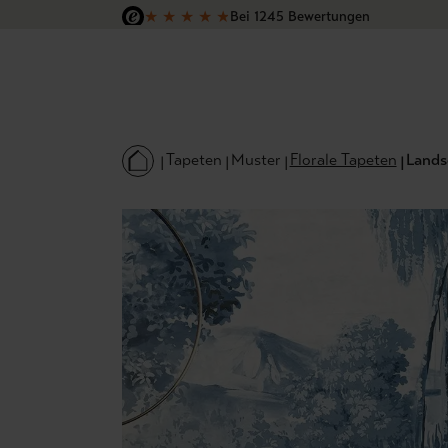
★
★
★
★
★
Bei 1245 Bewertungen
 Hauptinhalt springen
Zur Suche springen
Zur Hauptnavigation springen
Versandkostenfrei in Deutschland
Tapeten
Muster
Florale Tapeten
Landsc