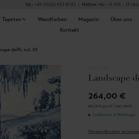
Tel.:
+49 (0)221 932 81 82
|
Hotline:
Mo – Fr 9.15 – 13 Uhr
Tapeten
Wandfarben
Magazin
Über uns
Kontakt
ape delft, col. 01
MASUREEL
Landscape del
264,00 €
69,29 € pro m² |
inkl. MwSt.
Lieferzeit: 4 Werktage
Versandkosten anzeige