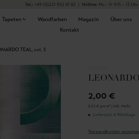
Tel.:
+49 (0)221 932 81 82
|
Hotline:
Mo – Fr 9.15 – 13 Uhr
Tapeten
Wandfarben
Magazin
Über uns
Kontakt
NARDO TEAL, col. 3
MASUREEL
LEONARDO T
2,00 €
0,52 € pro m² |
inkl. MwSt.
Lieferzeit: 4 Werktage
Versandkosten anzeige