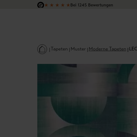
★
★
★
★
★
Bei 1245 Bewertungen
 Hauptinhalt springen
Zur Suche springen
Zur Hauptnavigation springen
Versandkostenfrei in Deutschland
Tapeten
Muster
Moderne Tapeten
LEO