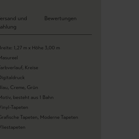
ersand und
Bewertungen
ahlung
Breite: 1,27 m x Höhe 3,00 m
Masureel
Farbverlauf
, Kreise
Digitaldruck
Blau
, Creme
, Grün
Motiv
, besteht aus 1 Bahn
Vinyl-Tapeten
Grafische Tapeten
, Moderne Tapeten
Vliestapeten