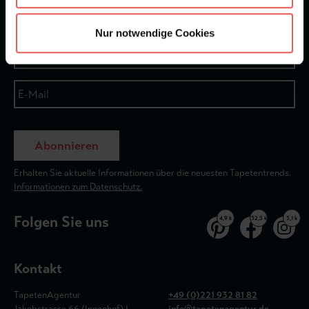
Newsletter
Nur notwendige Cookies
Abonnieren
Erhalten Sie aktuelle Informationen über die neuesten Tapetentrends.
Informationen zum Datenschutz.
Folgen Sie uns
4,9 k
32,5 k
3,1 k
Kontakt
TapetenAgentur
+49 (0)221 932 81 82
Jakobstrasse 66 (Innenhof) |
info@tapetenagentur.de