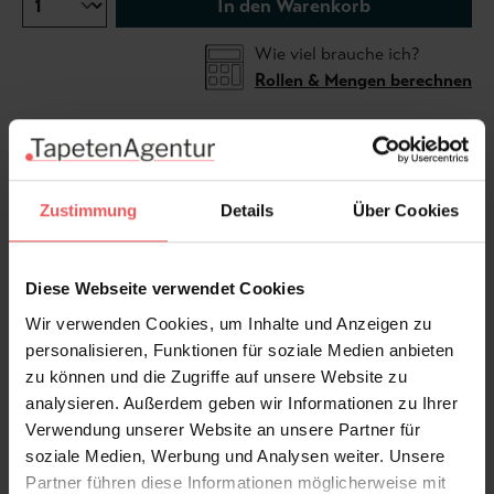
In den Warenkorb
Wie viel brauche ich?
Rollen & Mengen berechnen
Die Tapete hat eine wunderschöne Textil-Oberfläche.
Zustimmung
Details
Über Cookies
Images by Arte
Das Motiv kann horizontal angesetzt werden und ist
Diese Webseite verwendet Cookies
damit unendlich erweiterbar.
Wir verwenden Cookies, um Inhalte und Anzeigen zu
personalisieren, Funktionen für soziale Medien anbieten
zu können und die Zugriffe auf unsere Website zu
analysieren. Außerdem geben wir Informationen zu Ihrer
Verwendung unserer Website an unsere Partner für
Produktdetails
soziale Medien, Werbung und Analysen weiter. Unsere
Partner führen diese Informationen möglicherweise mit