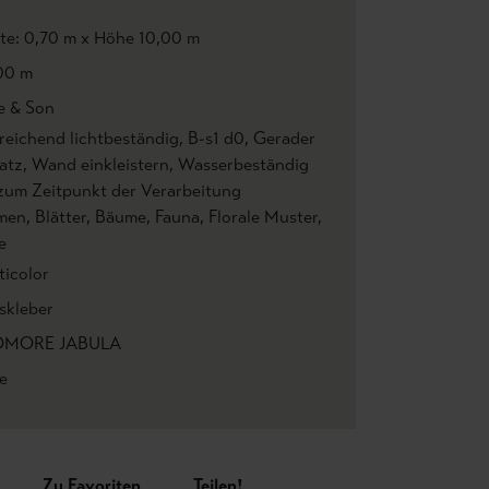
ite: 0,70 m x Höhe 10,00 m
00 m
e & Son
reichend lichtbeständig
, B-s1 d0
, Gerader
atz
, Wand einkleistern
, Wasserbeständig
 zum Zeitpunkt der Verarbeitung
men
, Blätter
, Bäume
, Fauna
, Florale Muster
,
e
ticolor
skleber
DMORE JABULA
e
Zu Favoriten
Teilen!