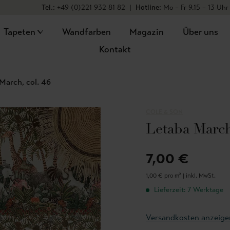
Tel.:
+49 (0)221 932 81 82
|
Hotline:
Mo – Fr 9.15 – 13 Uhr
Tapeten
Wandfarben
Magazin
Über uns
Kontakt
March, col. 46
COLE & SON
Letaba March,
7,00 €
1,00 € pro m² |
inkl. MwSt.
Lieferzeit: 7 Werktage
Versandkosten anzeige