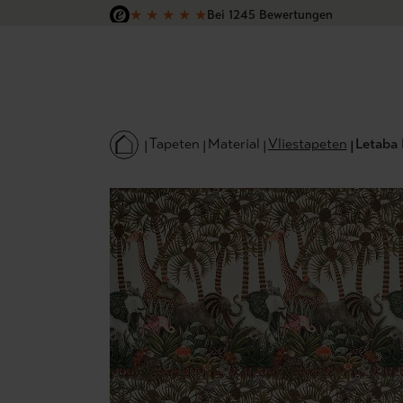
★
★
★
★
★
Bei 1245 Bewertungen
 Hauptinhalt springen
Zur Suche springen
Zur Hauptnavigation springen
Versandkostenfrei in Deutschland
Tapeten
Material
Vliestapeten
Letaba 