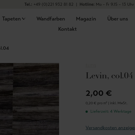
Tel.:
+49 (0)221 932 81 82
|
Hotline:
Mo – Fr 9.15 – 13 Uhr
Tapeten
Wandfarben
Magazin
Über uns
Kontakt
ol.04
ÈLITIS
Levin, col.04
2,00 €
0,20 € pro m² |
inkl. MwSt.
Lieferzeit: 4 Werktage
Versandkosten anzeige