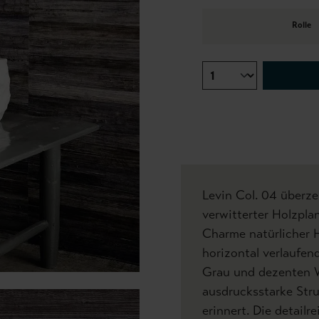
Rolle
Levin Col. 04 überz
verwitterter Holzpl
Charme natürlicher 
horizontal verlaufen
Grau und dezenten 
ausdrucksstarke Stru
erinnert. Die detailr