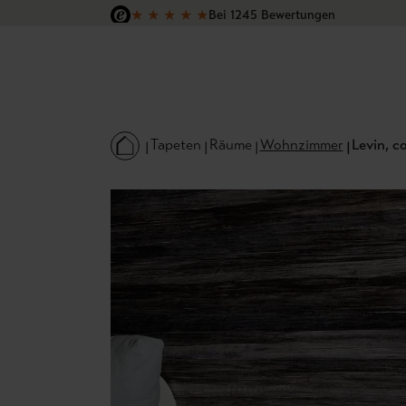
★
★
★
★
★
Bei 1245 Bewertungen
 Hauptinhalt springen
Zur Suche springen
Zur Hauptnavigation springen
Versandkostenfrei in Deutschland
Tapeten
Räume
Wohnzimmer
Levin, c