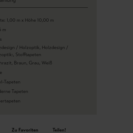
ahlung
ite: 1,00 m x Höhe 10,00 m
5 m
is
zdesign / Holzoptik
, Holzdesign /
zoptik:
, Stofftapeten
hrazit
, Braun
, Grau
, Weiß
e
yl-Tapeten
erne Tapeten
iertapeten
Zu Favoriten
Teilen!