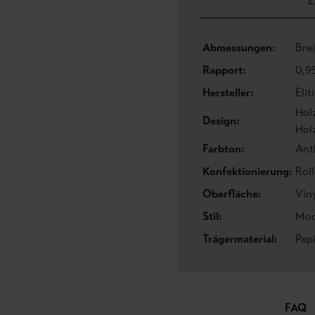
Z
Abmessungen:
Bre
Rapport:
0,9
Hersteller:
Èlit
Hol
Design:
Hol
Farbton:
Ant
Konfektionierung:
Roll
Oberfläche:
Vin
Stil:
Mod
Trägermaterial:
Pap
FAQ