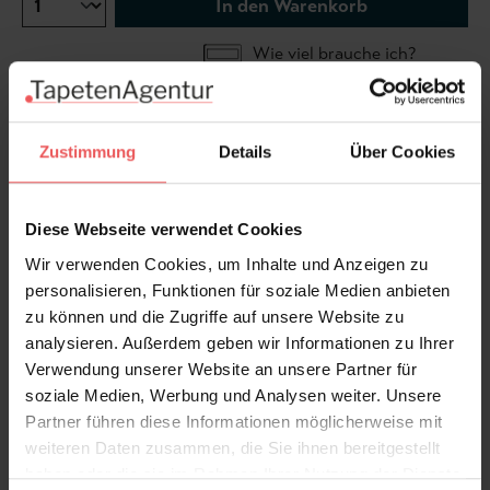
In den Warenkorb
Wie viel brauche ich?
Rollen & Mengen berechnen
Zustimmung
Details
Über Cookies
...mehr aus der Kollektion |
"Skandinavisches Design"...
Diese Webseite verwendet Cookies
Wir verwenden Cookies, um Inhalte und Anzeigen zu
personalisieren, Funktionen für soziale Medien anbieten
zu können und die Zugriffe auf unsere Website zu
Produktdetails
analysieren. Außerdem geben wir Informationen zu Ihrer
Verwendung unserer Website an unsere Partner für
Versand & Zahlung
soziale Medien, Werbung und Analysen weiter. Unsere
Partner führen diese Informationen möglicherweise mit
Bewertungen
weiteren Daten zusammen, die Sie ihnen bereitgestellt
haben oder die sie im Rahmen Ihrer Nutzung der Dienste