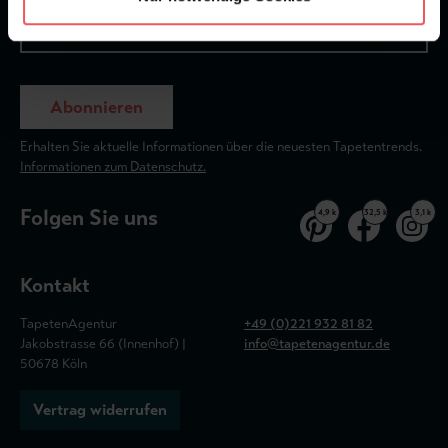
Abonnieren
Erhalten Sie aktuelle Informationen über die neuesten Tapetentrends.
Informationen zum Datenschutz.
Folgen Sie uns
4,9 k
32,5 k
3,1 k
Kontakt
TapetenAgentur
+49 (0)221 932 81 82
Jakobstrasse 66 (Innenhof) |
info@tapetenagentur.de
50678 Köln
Vertrag widerrufen