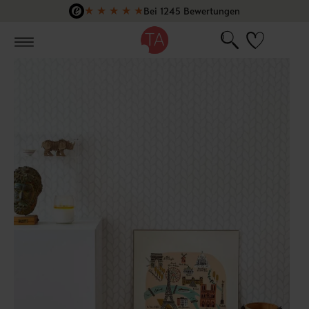
★
★
★
★
★
Bei 1245 Bewertungen
Zum Hauptinhalt springen