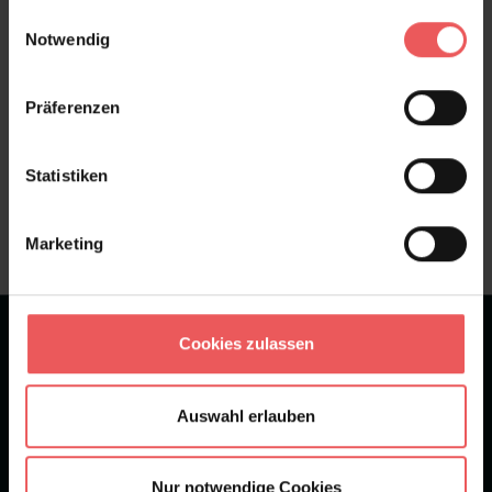
gesammelt haben.
Einwilligungsauswahl
FAQ
Teilen!
Notwendig
Präferenzen
Sie haben Fragen zum Produkt?
Statistiken
Frage stellen
+49 (0)221 932 81 82
Marketing
★
★
★
★
★
Bei 1245 Bewertungen
Cookies zulassen
Newsletter
Auswahl erlauben
Nur notwendige Cookies