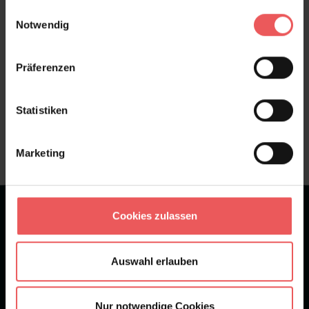
gesammelt haben.
Einwilligungsauswahl
FAQ
Teilen!
Notwendig
Präferenzen
Sie haben Fragen zum Produkt?
Statistiken
Frage stellen
+49 (0)221 932 81 82
Marketing
★
★
★
★
★
Bei 1245 Bewertungen
Cookies zulassen
Newsletter
Auswahl erlauben
Nur notwendige Cookies