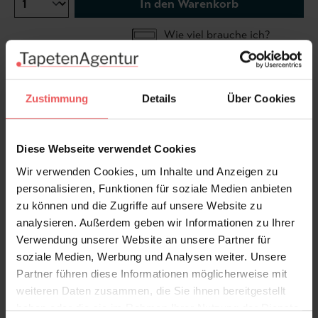
In den Warenkorb
Wie viel brauche ich?
Rollen & Mengen berechnen
Zustimmung
Details
Über Cookies
...mehr aus der Kollektion |
"Skandinavisches Design"...
Diese Webseite verwendet Cookies
Wir verwenden Cookies, um Inhalte und Anzeigen zu
personalisieren, Funktionen für soziale Medien anbieten
zu können und die Zugriffe auf unsere Website zu
Produktdetails
analysieren. Außerdem geben wir Informationen zu Ihrer
Verwendung unserer Website an unsere Partner für
Versand & Zahlung
soziale Medien, Werbung und Analysen weiter. Unsere
Partner führen diese Informationen möglicherweise mit
Bewertungen
weiteren Daten zusammen, die Sie ihnen bereitgestellt
haben oder die sie im Rahmen Ihrer Nutzung der Dienste