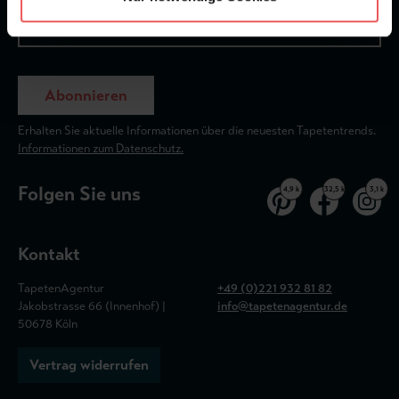
Abonnieren
Erhalten Sie aktuelle Informationen über die neuesten Tapetentrends.
Informationen zum Datenschutz.
Folgen Sie uns
4,9 k
32,5 k
3,1 k
Kontakt
TapetenAgentur
+49 (0)221 932 81 82
Jakobstrasse 66 (Innenhof) |
info@tapetenagentur.de
50678 Köln
Vertrag widerrufen