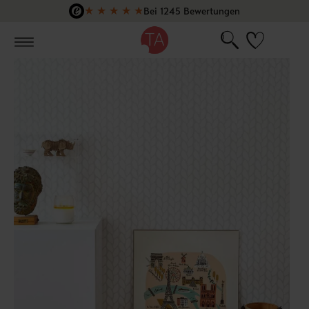
★
★
★
★
★
Bei 1245 Bewertungen
Zum Hauptinhalt springen