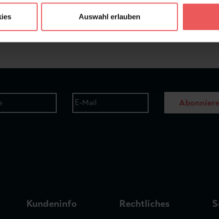
ies
Auswahl erlauben
Frage stellen
+49 (0)221 932 81 82
Abonnier
n
Kundeninfo
Rechtliches
S