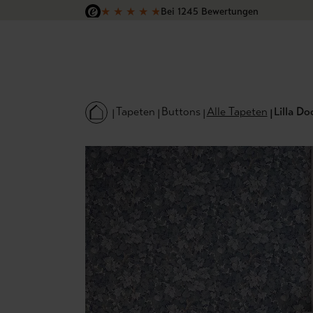
★
★
★
★
★
Bei 1245 Bewertungen
 Hauptinhalt springen
Zur Suche springen
Zur Hauptnavigation springen
Versandkostenfrei in Deutschland
Tapeten
Buttons
Alle Tapeten
Lilla Do