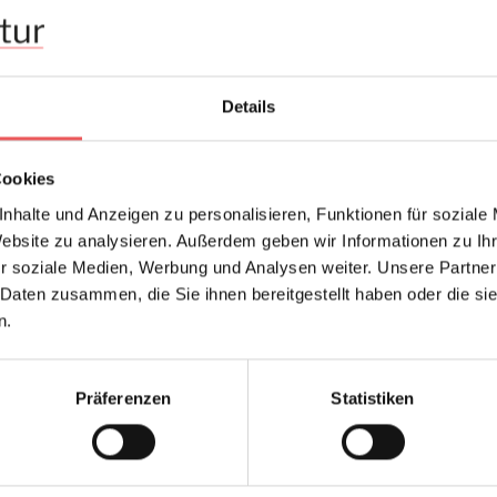
Abmessungen:
Breit
Hersteller:
Duro
Details
Gerad
Bemerkenswert:
gute 
Design:
Blätte
Cookies
Farbton:
Blau
,
nhalte und Anzeigen zu personalisieren, Funktionen für soziale
Website zu analysieren. Außerdem geben wir Informationen zu I
Kollektion:
GAMM
r soziale Medien, Werbung und Analysen weiter. Unsere Partner
 Daten zusammen, die Sie ihnen bereitgestellt haben oder die s
n.
FAQ
Präferenzen
Statistiken