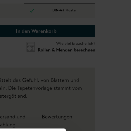
DIN-A4 Muster
In den Warenkorb
Wie viel brauche ich?
Rollen & Mengen berechnen
ittelt das Gefühl, von Blättern und
in. Die Tapetenvorlage stammt vom
stergötland.
ersand und
Bewertungen
ahlung