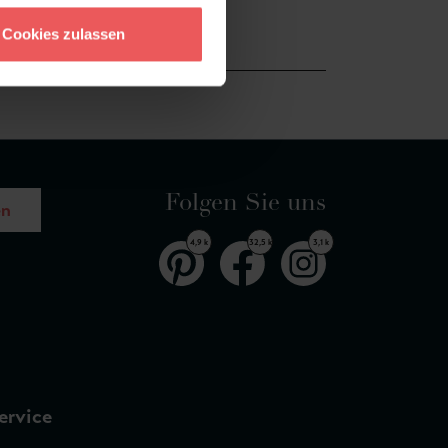
Cookies zulassen
Folgen Sie uns
en
4,9 k
32,5 k
3,1 k
ervice