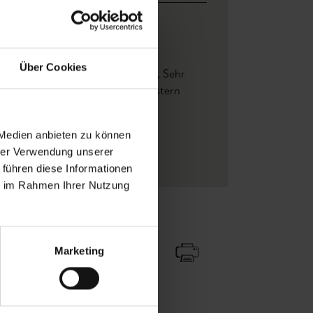
e: 0,53 m x Höhe 10,05 m
 Schweden
Über Cookies
er Ansatz
, Hochwaschbeständig
, Sehr
Lichtbeständigkeit
, Wand einkleistern
r
, Florale Muster
 Braun
, Creme
, Hellblau
 Medien anbieten zu können
hrer Verwendung unserer
ALSVENSKA Klassiker
 führen diese Informationen
ie im Rahmen Ihrer Nutzung
Zu Favoriten
Teilen!
Marketing