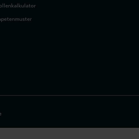
ollenkalkulator
apetenmuster