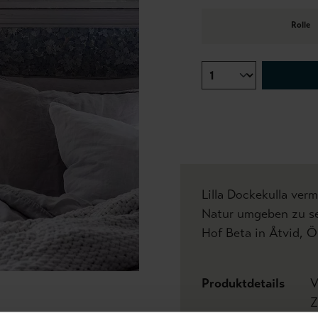
Rolle
Lilla Dockekulla verm
Natur umgeben zu se
Hof Beta in Åtvid, Ö
Produktdetails
V
Z