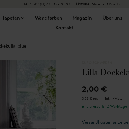
Tel.:
+49 (0)221 932 81 82
|
Hotline:
Mo – Fr 9.15 – 13 Uhr
Tapeten
Wandfarben
Magazin
Über uns
Kontakt
ckekulla, blue
DURO SCHWEDEN
Lilla Dockeku
2,00 €
0,38 € pro m² |
inkl. MwSt.
Lieferzeit: 12 Werktage
Versandkosten anzeige