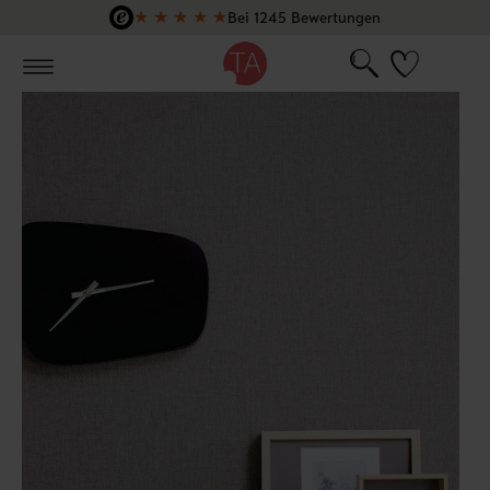
★
★
★
★
★
Bei 1245 Bewertungen
Zum Hauptinhalt springen