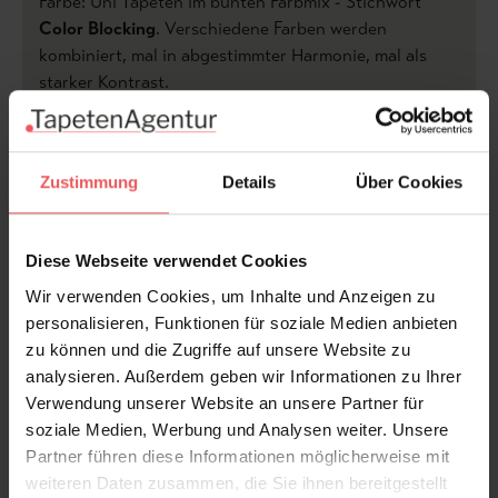
Farbe: Uni Tapeten im bunten Farbmix - Stichwort
Color Blocking
. Verschiedene Farben werden
kombiniert, mal in abgestimmter Harmonie, mal als
starker Kontrast.
Produktdetails
Zustimmung
Details
Über Cookies
Versand & Zahlung
Bewertungen
Diese Webseite verwendet Cookies
Wir verwenden Cookies, um Inhalte und Anzeigen zu
personalisieren, Funktionen für soziale Medien anbieten
FAQ
Teilen!
zu können und die Zugriffe auf unsere Website zu
analysieren. Außerdem geben wir Informationen zu Ihrer
Verwendung unserer Website an unsere Partner für
soziale Medien, Werbung und Analysen weiter. Unsere
Sie haben Fragen zum Produkt?
Partner führen diese Informationen möglicherweise mit
weiteren Daten zusammen, die Sie ihnen bereitgestellt
Frage stellen