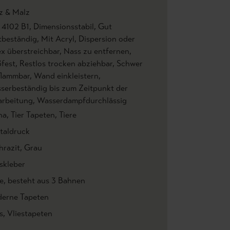
z & Malz
 4102 B1
, Dimensionsstabil
, Gut
htbeständig
, Mit Acryl, Dispersion oder
ex überstreichbar
, Nass zu entfernen
,
ßfest
, Restlos trocken abziehbar
, Schwer
flammbar
, Wand einkleistern
,
serbeständig bis zum Zeitpunkt der
arbeitung
, Wasserdampfdurchlässig
na
, Tier Tapeten
, Tiere
italdruck
hrazit
, Grau
skleber
e
, besteht aus 3 Bahnen
erne Tapeten
s
, Vliestapeten