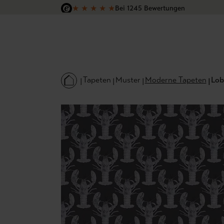
★
★
★
★
★
Bei 1245 Bewertungen
 Hauptinhalt springen
Zur Suche springen
Zur Hauptnavigation springen
Versandkostenfrei in Deutschland
Tapeten
Muster
Moderne Tapeten
Lob