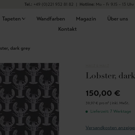
Tel.:
+49 (0)221 932 81 82
|
Hotline:
Mo – Fr 9.15 – 13 Uhr
Tapeten
Wandfarben
Magazin
Über uns
Kontakt
ster, dark grey
MALZ & MALZ
Lobster, dark
150,00 €
39,97 € pro m² |
inkl. MwSt.
Lieferzeit: 7 Werktage
Versandkosten anzeige