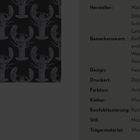
Hersteller:
Mal
DIN
lic
Lat
Bemerkenswert:
Rei
ent
Was
Ver
Design:
Fau
Druckart:
Dig
Farbton:
Ant
Kleber:
Vlie
Konfektionierung:
Roll
Stil:
Mod
Trägermaterial:
Vlie