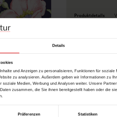
Produktdetails
V
Z
Abmessungen:
Bre
Details
Hersteller:
Lui
Design:
Bl
Cookies
Druckart:
Dig
nhalte und Anzeigen zu personalisieren, Funktionen für soziale
Farbton:
Mul
Website zu analysieren. Außerdem geben wir Informationen zu I
Kleber:
Vli
r soziale Medien, Werbung und Analysen weiter. Unsere Partner
 Daten zusammen, die Sie ihnen bereitgestellt haben oder die s
Konfektionierung:
bes
n.
Material:
Vli
Präferenzen
Statistiken