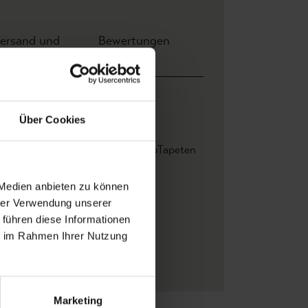
ersand und
Bewertungen
ahlung
ite: 3,72 m x Höhe 2,70 m
Über Cookies
se & Otto
umen
, Blätter
, Florale Muster
, FotoTapeten
italdruck
 Medien anbieten zu können
ticolor
hrer Verwendung unserer
eskleber
 führen diese Informationen
ie im Rahmen Ihrer Nutzung
teht aus 8 Bahnen
es
Marketing