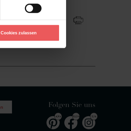
Zu Favoriten
Teilen!
Cookies zulassen
Folgen Sie uns
en
4,9 k
32,5 k
3,1 k