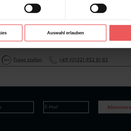
FAQ
ies
Auswahl erlauben
Frage stellen
+49 (0)221 932 81 82
Abonnier