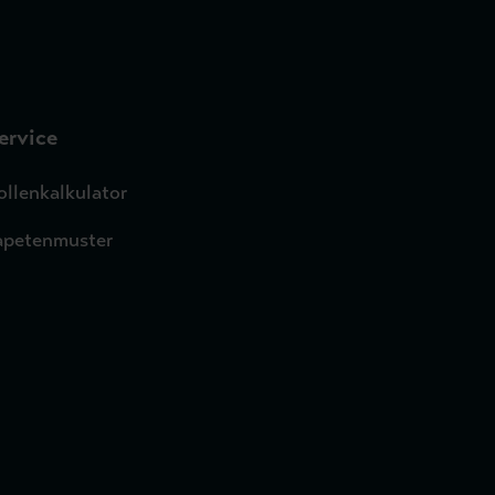
ervice
ollenkalkulator
apetenmuster