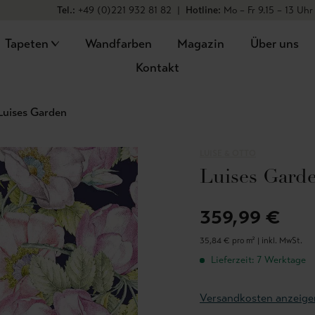
Tel.:
+49 (0)221 932 81 82
|
Hotline:
Mo – Fr 9.15 – 13 Uhr
Tapeten
Wandfarben
Magazin
Über uns
Kontakt
Luises Garden
LUISE & OTTO
Luises Gard
359,99 €
35,84 € pro m² |
inkl. MwSt.
Lieferzeit: 7 Werktage
Versandkosten anzeige