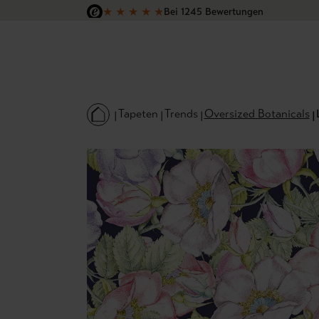
★
★
★
★
★
Bei 1245 Bewertungen
 Hauptinhalt springen
Zur Suche springen
Zur Hauptnavigation springen
Versandkostenfrei in Deutschland
Tapeten
Trends
Oversized Botanicals