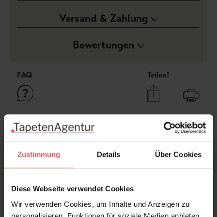
Versand & Zahlung
Bewertungen
FAQ
Teilen!
Sie haben Fragen zum Produkt?
Frage stellen
Zustimmung
Details
Über Cookies
+49 (0)221 932 81 82
Diese Webseite verwendet Cookies
Wir verwenden Cookies, um Inhalte und Anzeigen zu
Produktgalerie überspringen
Varianten
personalisieren, Funktionen für soziale Medien anbieten