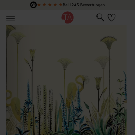
★
★
★
★
★
Bei 1245 Bewertungen
Zum Hauptinhalt springen