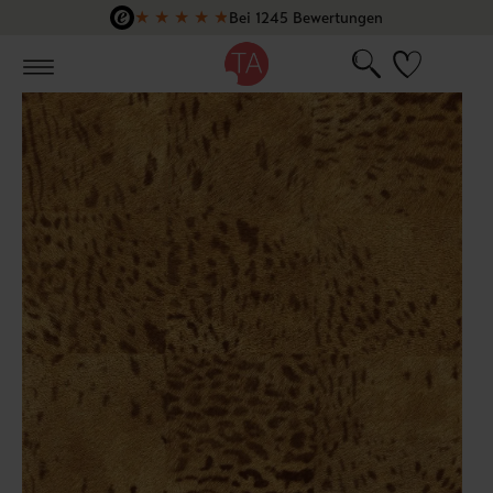
★
★
★
★
★
Bei 1245 Bewertungen
Zum Hauptinhalt springen