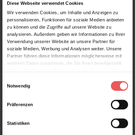
Diese Webseite verwendet Cookies
Sie haben Fragen zum Produkt?
Wir verwenden Cookies, um Inhalte und Anzeigen zu
Frage stellen
personalisieren, Funktionen für soziale Medien anbieten
+49 (0)221 932 81 82
zu können und die Zugriffe auf unsere Website zu
analysieren. Außerdem geben wir Informationen zu Ihrer
Verwendung unserer Website an unsere Partner für
soziale Medien, Werbung und Analysen weiter. Unsere
Partner führen diese Informationen möglicherweise mit
Produktgalerie überspringen
Varianten
weiteren Daten zusammen, die Sie ihnen bereitgestellt
haben oder die sie im Rahmen Ihrer Nutzung der Dienste
gesammelt haben.
Einwilligungsauswahl
Notwendig
Präferenzen
Statistiken