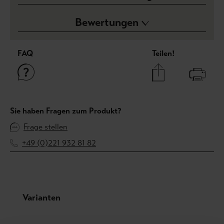
Bewertungen
FAQ
Teilen!
Sie haben Fragen zum Produkt?
Frage stellen
+49 (0)221 932 81 82
Produktgalerie überspringen
Varianten