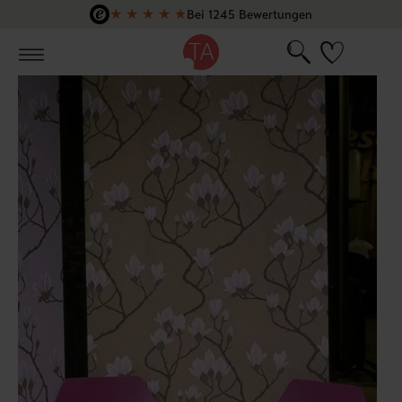
★
★
★
★
★
Bei 1245 Bewertungen
Zum Hauptinhalt springen