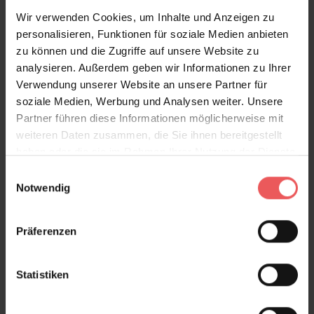
Wir verwenden Cookies, um Inhalte und Anzeigen zu
personalisieren, Funktionen für soziale Medien anbieten
zu können und die Zugriffe auf unsere Website zu
analysieren. Außerdem geben wir Informationen zu Ihrer
Verwendung unserer Website an unsere Partner für
Produktdetails
soziale Medien, Werbung und Analysen weiter. Unsere
Partner führen diese Informationen möglicherweise mit
weiteren Daten zusammen, die Sie ihnen bereitgestellt
Versand & Zahlung
haben oder die sie im Rahmen Ihrer Nutzung der Dienste
gesammelt haben.
Einwilligungsauswahl
Bewertungen
Notwendig
FAQ
Teilen!
Präferenzen
Statistiken
Sie haben Fragen zum Produkt?