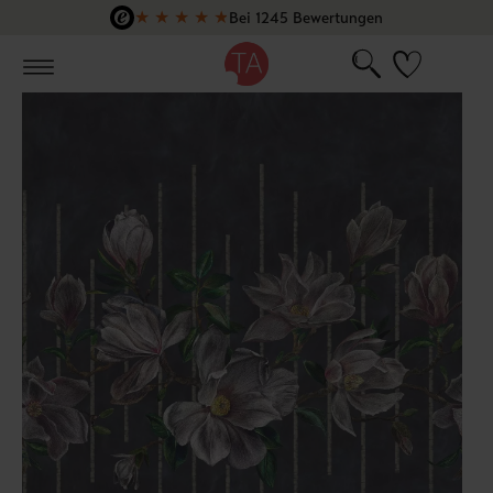
★
★
★
★
★
Bei 1245 Bewertungen
Zum Hauptinhalt springen