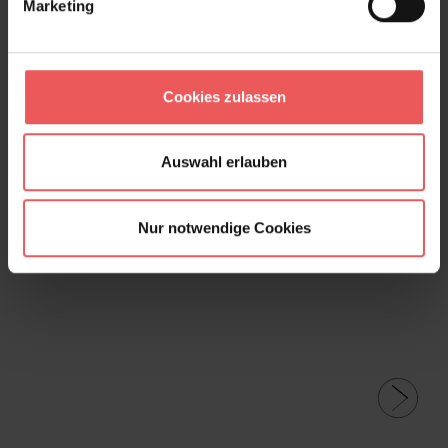
Marketing
Frage stellen
+49 (0)221 932 81 82
Cookies zulassen
Produktgalerie überspringen
Varianten
Auswahl erlauben
Nur notwendige Cookies