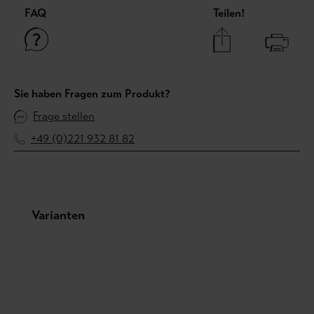
FAQ
Teilen!
Sie haben Fragen zum Produkt?
Frage stellen
+49 (0)221 932 81 82
Produktgalerie überspringen
Varianten