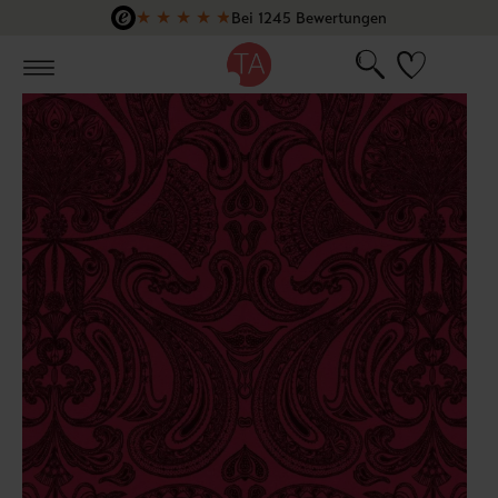
★
★
★
★
★
Bei 1245 Bewertungen
Zum Hauptinhalt springen