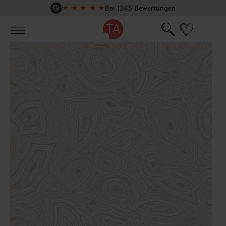
★
★
★
★
★
Bei 1245 Bewertungen
Zum Hauptinhalt springen