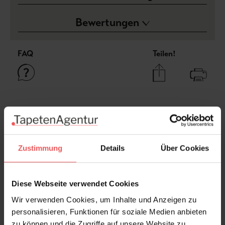
Bewertungen
FAQ
Teilen!
Sie haben Fragen zum Produkt?
Frage stellen
+49 (0)221 932 81 82
Zustimmung
Details
Über Cookies
Diese Webseite verwendet Cookies
Produktgalerie überspringen
Varianten
Wir verwenden Cookies, um Inhalte und Anzeigen zu
personalisieren, Funktionen für soziale Medien anbieten
zu können und die Zugriffe auf unsere Website zu