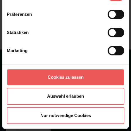
Sie haben Fragen zum Produkt?
Präferenzen
Frage stellen
+49 (0)221 932 81 82
Statistiken
Marketing
★
★
★
★
★
Bei 1245 Bewertungen
Cookies zulassen
Newsletter
Auswahl erlauben
Nur notwendige Cookies