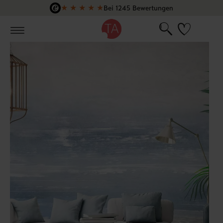
★
★
★
★
★
Bei 1245 Bewertungen
Zum Hauptinhalt springen