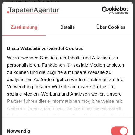
gerne, rufen Sie uns an.
zur Kollektion
Tecnografica
>>
Zustimmung
Details
Über Cookies
...nicht der richtige Strand ?...
Hier geht´s zum
Traumstrand
Diese Webseite verwendet Cookies
Wir verwenden Cookies, um Inhalte und Anzeigen zu
Produktdetails
personalisieren, Funktionen für soziale Medien anbieten
zu können und die Zugriffe auf unsere Website zu
Versand & Zahlung
analysieren. Außerdem geben wir Informationen zu Ihrer
Verwendung unserer Website an unsere Partner für
Bewertungen
soziale Medien, Werbung und Analysen weiter. Unsere
Partner führen diese Informationen möglicherweise mit
weiteren Daten zusammen, die Sie ihnen bereitgestellt
FAQ
Teilen!
haben oder die sie im Rahmen Ihrer Nutzung der Dienste
gesammelt haben.
Einwilligungsauswahl
Notwendig