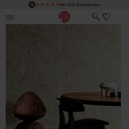
★
★
★
★
★
Bei 1245 Bewertungen
Zum Hauptinhalt springen