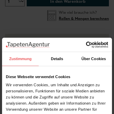
In den Warenkorb
Wie viel brauche ich?
Rollen & Mengen berechnen
Die Tapete Manila Spiral, col. 10 beeindruckt mit
einem kunstvollen, organischen Muster aus
ineinander verschlungenen Linien. Inspiriert von
natürlichen Strukturen, wird das Design durch
Zustimmung
Details
Über Cookies
aufwendig arrangierte Seile geschaffen, die ein
einzigartiges Relief bilden. Diese detailreiche Textur
Diese Webseite verwendet Cookies
verleiht der Wand eine edle, handgefertigte
Anmutung. Gefertigt als hochwertige Vinyltapete,
Wir verwenden Cookies, um Inhalte und Anzeigen zu
kombiniert sie luxuriöse Optik mit robuster Qualität.
personalisieren, Funktionen für soziale Medien anbieten
Der warme Naturton fügt sich harmonisch in
zu können und die Zugriffe auf unsere Website zu
verschiedene Einrichtungsstile ein und sorgt für eine
analysieren. Außerdem geben wir Informationen zu Ihrer
stilvolle, wohnliche Atmosphäre.
Verwendung unserer Website an unsere Partner für