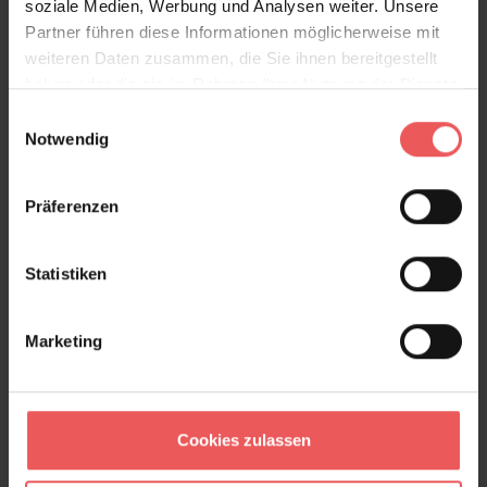
soziale Medien, Werbung und Analysen weiter. Unsere
Partner führen diese Informationen möglicherweise mit
Produktdetails
weiteren Daten zusammen, die Sie ihnen bereitgestellt
haben oder die sie im Rahmen Ihrer Nutzung der Dienste
Versand & Zahlung
gesammelt haben.
Einwilligungsauswahl
Notwendig
Bewertungen
Präferenzen
FAQ
Teilen!
Statistiken
Marketing
Sie haben Fragen zum Produkt?
Frage stellen
+49 (0)221 932 81 82
Cookies zulassen