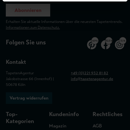
Abonnieren
Erhalten Sie aktuelle Informationen über die neuesten Tapetentrends.
Informationen zum Datenschutz.
Folgen Sie uns
4,9 k
32,5 k
3,1 k
Kontakt
TapetenAgentur
+49 (0)221 932 81 82
Jakobstrasse 66 (Innenhof) |
info@tapetenagentur.de
50678 Köln
Vertrag widerrufen
Top-
Kundeninfo
Rechtliches
Kategorien
Magazin
AGB