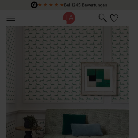
★
★
★
★
★
Bei 1245 Bewertungen
Zum Hauptinhalt springen