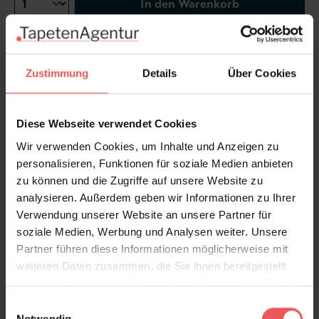
In den Warenkorb
Wie viel brauche ich?
Rollen & Mengen berechnen
Zustimmung
Details
Über Cookies
Diese Webseite verwendet Cookies
.. mehr Tapeten von Jane Churchill >>
Wir verwenden Cookies, um Inhalte und Anzeigen zu
Produktdetails
personalisieren, Funktionen für soziale Medien anbieten
zu können und die Zugriffe auf unsere Website zu
analysieren. Außerdem geben wir Informationen zu Ihrer
Versand & Zahlung
Verwendung unserer Website an unsere Partner für
soziale Medien, Werbung und Analysen weiter. Unsere
Bewertungen
Partner führen diese Informationen möglicherweise mit
weiteren Daten zusammen, die Sie ihnen bereitgestellt
haben oder die sie im Rahmen Ihrer Nutzung der Dienste
FAQ
Teilen!
gesammelt haben.
Einwilligungsauswahl
Notwendig