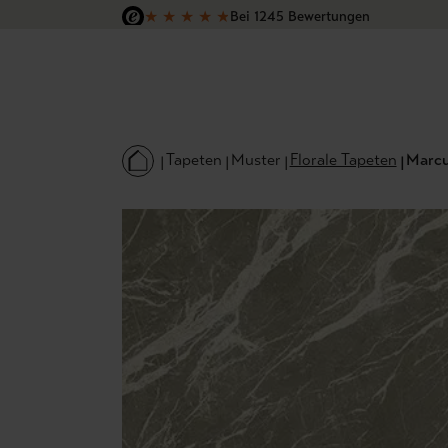
★
★
★
★
★
Bei 1245 Bewertungen
 Hauptinhalt springen
Zur Suche springen
Zur Hauptnavigation springen
Versandkostenfrei in Deutschland
Tapeten
Muster
Florale Tapeten
Marcu