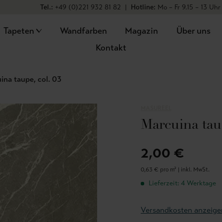
Tel.:
+49 (0)221 932 81 82
|
Hotline:
Mo – Fr 9.15 – 13 Uhr
Tapeten
Wandfarben
Magazin
Über uns
Kontakt
ina taupe, col. 03
MASUREEL
Marcuina taup
2,00 €
0,63 € pro m² |
inkl. MwSt.
Lieferzeit: 4 Werktage
Versandkosten anzeige