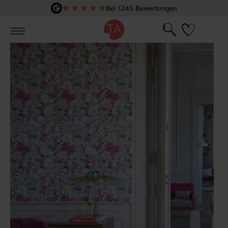
★
★
★
★
★
Bei 1245 Bewertungen
Zum Hauptinhalt springen