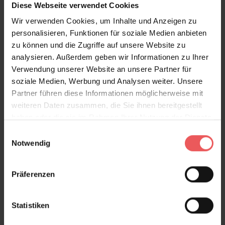
Diese Webseite verwendet Cookies
Sie haben Fragen zum Produkt?
Wir verwenden Cookies, um Inhalte und Anzeigen zu
Frage stellen
personalisieren, Funktionen für soziale Medien anbieten
+49 (0)221 932 81 82
zu können und die Zugriffe auf unsere Website zu
analysieren. Außerdem geben wir Informationen zu Ihrer
Verwendung unserer Website an unsere Partner für
soziale Medien, Werbung und Analysen weiter. Unsere
Partner führen diese Informationen möglicherweise mit
Produktgalerie überspringen
Varianten
weiteren Daten zusammen, die Sie ihnen bereitgestellt
haben oder die sie im Rahmen Ihrer Nutzung der Dienste
gesammelt haben.
Einwilligungsauswahl
Notwendig
Präferenzen
Statistiken