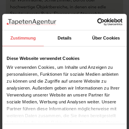
hochwertige Objektbereiche, in denen eine edle
Strukturtapete Ruhe, Eleganz und Atmosphäre
schaffen soll.
Produktdetails
Zustimmung
Details
Über Cookies
Versand & Zahlung
Diese Webseite verwendet Cookies
Bewertungen
Wir verwenden Cookies, um Inhalte und Anzeigen zu
personalisieren, Funktionen für soziale Medien anbieten
zu können und die Zugriffe auf unsere Website zu
FAQ
Teilen!
analysieren. Außerdem geben wir Informationen zu Ihrer
Verwendung unserer Website an unsere Partner für
soziale Medien, Werbung und Analysen weiter. Unsere
Partner führen diese Informationen möglicherweise mit
weiteren Daten zusammen, die Sie ihnen bereitgestellt
Sie haben Fragen zum Produkt?
haben oder die sie im Rahmen Ihrer Nutzung der Dienste
Frage stellen