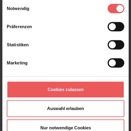
gesammelt haben.
Einwilligungsauswahl
+49 (0)221 932 81 82
Notwendig
Präferenzen
Produktgalerie überspringen
Varianten
Statistiken
Marketing
Cookies zulassen
Auswahl erlauben
Nur notwendige Cookies