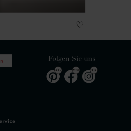
Folgen Sie uns
en
4,9 k
32,5 k
3,1 k
ervice