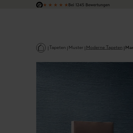
★
★
★
★
★
Bei 1245 Bewertungen
 Hauptinhalt springen
Zur Suche springen
Zur Hauptnavigation springen
Versandkostenfrei in Deutschland
Tapeten
Muster
Moderne Tapeten
Mar