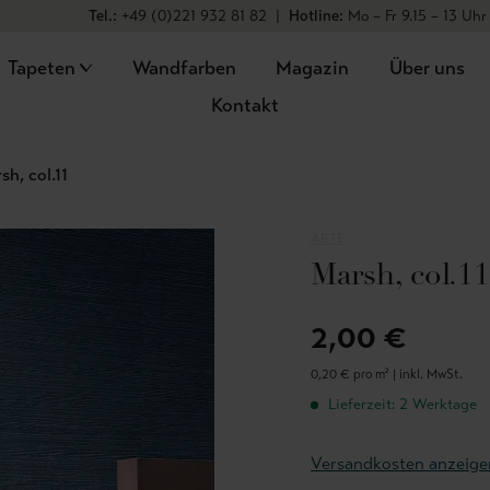
Tel.:
+49 (0)221 932 81 82
|
Hotline:
Mo – Fr 9.15 – 13 Uhr
Tapeten
Wandfarben
Magazin
Über uns
Kontakt
sh, col.11
ARTE
Marsh, col.11
2,00 €
0,20 € pro m² |
inkl. MwSt.
Lieferzeit: 2 Werktage
Versandkosten anzeige