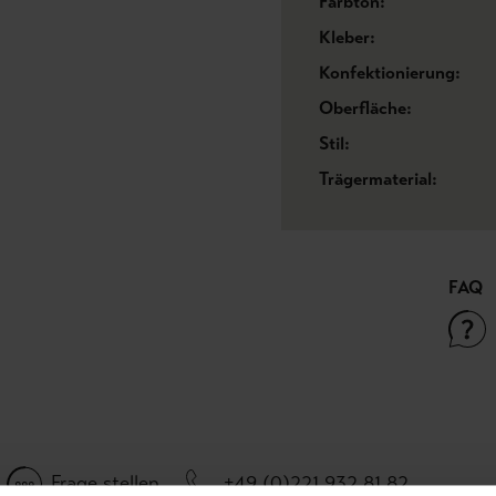
Farbton:
Kleber:
Konfektionierung:
Oberfläche:
Stil:
Trägermaterial:
FAQ
Frage stellen
+49 (0)221 932 81 82