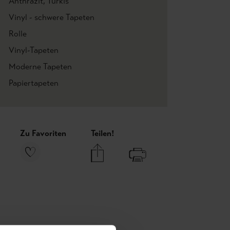
Anthrazit
, Türkis
Vinyl - schwere Tapeten
Rolle
Vinyl-Tapeten
Moderne Tapeten
Papiertapeten
Zu Favoriten
Teilen!