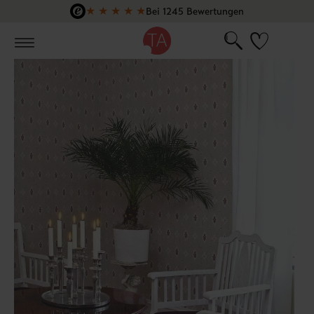
★
★
★
★
★
Bei 1245 Bewertungen
Zum Hauptinhalt springen