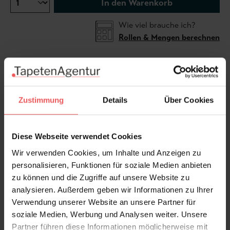
In den Warenkorb
Wie viel brauche ich?
Rollen & Mengen berechnen
Die Tapete Martha knüpft an die Liljesal-Designs der
1860er Jahre an, als florale Ornamente ohne Schatten
Zustimmung
Details
Über Cookies
oder 3D Effekte und leicht stilisierte Pflanzenmotive
gefragt waren. Ihr lineares Muster in Grau, Weiß und
weinrot akzentuierten Blattsprossen wirkt geordnet
Diese Webseite verwendet Cookies
und zugleich dekorativ. Als moderne Papiertapete mit
Wir verwenden Cookies, um Inhalte und Anzeigen zu
Acrylat-Beschichtung ist sie abwischbar und
personalisieren, Funktionen für soziale Medien anbieten
lichtbeständig. Ideal für Wohnräume, die historische
zu können und die Zugriffe auf unsere Website zu
Eleganz in einer heutigen Klarheit suchen.
analysieren. Außerdem geben wir Informationen zu Ihrer
Verwendung unserer Website an unsere Partner für
Produktdetails
soziale Medien, Werbung und Analysen weiter. Unsere
Partner führen diese Informationen möglicherweise mit