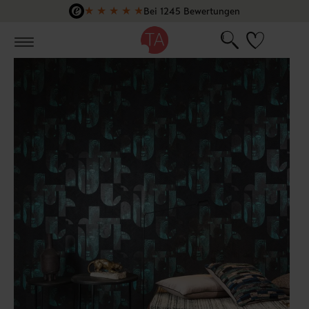
★
★
★
★
★
Bei 1245 Bewertungen
Zum Hauptinhalt springen