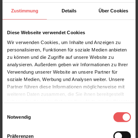
FAQ
Teilen!
Zustimmung
Details
Über Cookies
Diese Webseite verwendet Cookies
Wir verwenden Cookies, um Inhalte und Anzeigen zu
Sie haben Fragen zum Produkt?
personalisieren, Funktionen für soziale Medien anbieten
Frage stellen
zu können und die Zugriffe auf unsere Website zu
analysieren. Außerdem geben wir Informationen zu Ihrer
+49 (0)221 932 81 82
Verwendung unserer Website an unsere Partner für
soziale Medien, Werbung und Analysen weiter. Unsere
Partner führen diese Informationen möglicherweise mit
weiteren Daten zusammen, die Sie ihnen bereitgestellt
Produktgalerie überspringen
Varianten
haben oder die sie im Rahmen Ihrer Nutzung der Dienste
gesammelt haben.
Einwilligungsauswahl
Notwendig
Präferenzen