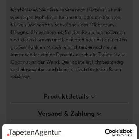
Kombinieren Sie diese Tapete nach Herzenslust mit
wuchtigen Möbeln im Kolonialstil oder mit leichten
Kurven und sanften Schwüngen des Midcentury-
Designs. Je nachdem, ob Sie den Raum mit modernen
und klaren Formen und Elementen oder mit opulenten
großen dunklen Möbeln einrichten, erwacht eine
immer wieder eigene Dynamik durch die Tapete Mask
Coconut an der Wand. Die Tapete ist lichtbeständig
und abwaschbar und daher einfach für jeden Raum
geeignet.
Produktdetails
Versand & Zahlung
Bewertungen