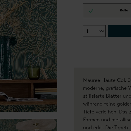
Rolle
Mauree Haute Col. 04
moderne, grafische 
stilisierte Blätter u
während feine golde
Tiefe verleihen. Da
Formen und metallisc
und edel. Die Tapete 