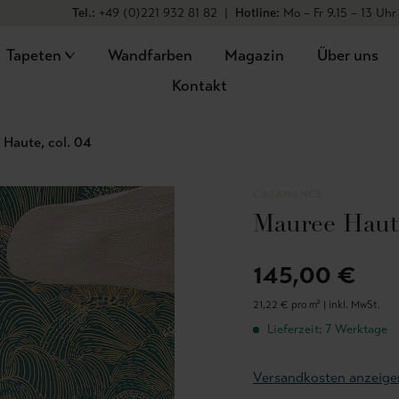
Tel.:
+49 (0)221 932 81 82
|
Hotline:
Mo – Fr 9.15 – 13 Uhr
Tapeten
Wandfarben
Magazin
Über uns
Kontakt
Haute, col. 04
CASAMANCE
Mauree Haute
145,00 €
21,22 € pro m² |
inkl. MwSt.
Lieferzeit: 7 Werktage
Versandkosten anzeige