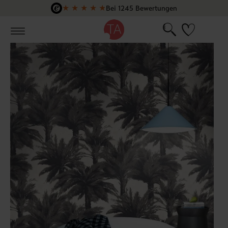
★
★
★
★
★
Bei 1245 Bewertungen
Zum Hauptinhalt springen