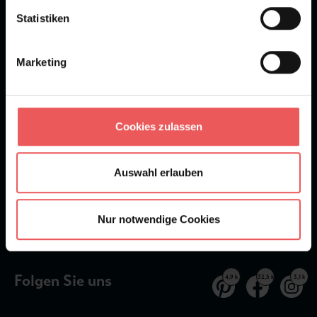
Statistiken
★
★
★
★
★
Bei 1245 Bewertungen
Marketing
Newsletter
Cookies zulassen
Auswahl erlauben
Abonnieren
Nur notwendige Cookies
Erhalten Sie aktuelle Informationen über die neuesten Tapetentrends.
Informationen zum Datenschutz.
Folgen Sie uns
4,9 k
32,5 k
3,1 k