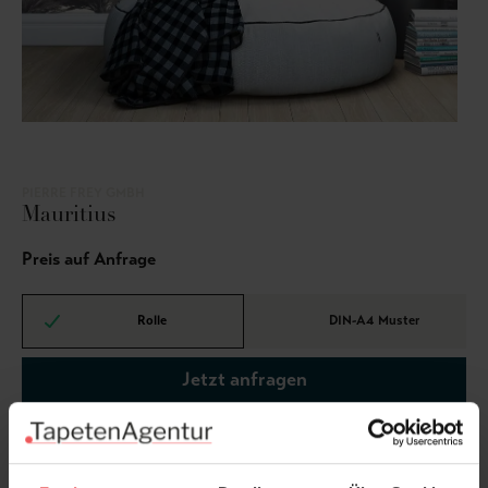
PIERRE FREY GMBH
Mauritius
Preis auf Anfrage
Rolle
DIN-A4 Muster
Jetzt anfragen