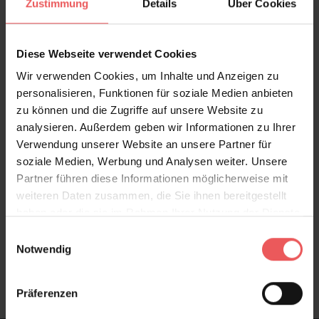
Zustimmung
Details
Über Cookies
Produktdetails
Diese Webseite verwendet Cookies
Versand & Zahlung
Wir verwenden Cookies, um Inhalte und Anzeigen zu
personalisieren, Funktionen für soziale Medien anbieten
Bewertungen
zu können und die Zugriffe auf unsere Website zu
analysieren. Außerdem geben wir Informationen zu Ihrer
Verwendung unserer Website an unsere Partner für
FAQ
Teilen!
soziale Medien, Werbung und Analysen weiter. Unsere
Partner führen diese Informationen möglicherweise mit
weiteren Daten zusammen, die Sie ihnen bereitgestellt
haben oder die sie im Rahmen Ihrer Nutzung der Dienste
Sie haben Fragen zum Produkt?
gesammelt haben.
Einwilligungsauswahl
Notwendig
Frage stellen
+49 (0)221 932 81 82
Präferenzen