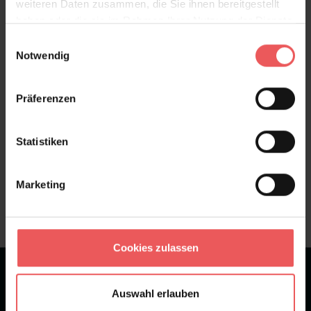
weiteren Daten zusammen, die Sie ihnen bereitgestellt
haben oder die sie im Rahmen Ihrer Nutzung der Dienste
Bewertungen
gesammelt haben.
Einwilligungsauswahl
Notwendig
FAQ
Teilen!
Präferenzen
Statistiken
Sie haben Fragen zum Produkt?
Frage stellen
Marketing
+49 (0)221 932 81 82
Cookies zulassen
★
★
★
★
★
Bei 1245 Bewertungen
Auswahl erlauben