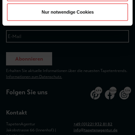
Newsletter
Nur notwendige Cookies
Abonnieren
Erhalten Sie aktuelle Informationen über die neuesten Tapetentrends.
Informationen zum Datenschutz.
Folgen Sie uns
4,9 k
32,5 k
3,1 k
Kontakt
TapetenAgentur
+49 (0)221 932 81 82
Jakobstrasse 66 (Innenhof) |
info@tapetenagentur.de