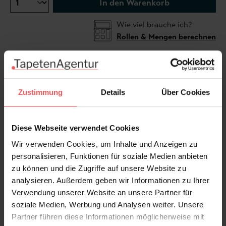
In den Warenkorb
Wie viel brauche ich?
Rollen & Mengen berechnen
Die Tapete Mayani ist eine kunstvoll gestaltete
Wanddekoration mit wunderschönen Vögeln, die auf
Zustimmung
Details
Über Cookies
blattreichen Ästen sitzen. Eine Farbvariante verfügt
über einen auffälligen Goldgrund, der einen Hauch
Diese Webseite verwendet Cookies
von Eleganz verleiht. Inspiriert vom berühmten
Vogelschutzgebiet Mayani Bird Sanctuary in Indien,
Wir verwenden Cookies, um Inhalte und Anzeigen zu
bringt diese Tapete Natur und Schönheit in Ihr
personalisieren, Funktionen für soziale Medien anbieten
Zuhause.
zu können und die Zugriffe auf unsere Website zu
analysieren. Außerdem geben wir Informationen zu Ihrer
Verwendung unserer Website an unsere Partner für
Produktdetails
soziale Medien, Werbung und Analysen weiter. Unsere
Partner führen diese Informationen möglicherweise mit
Versand & Zahlung