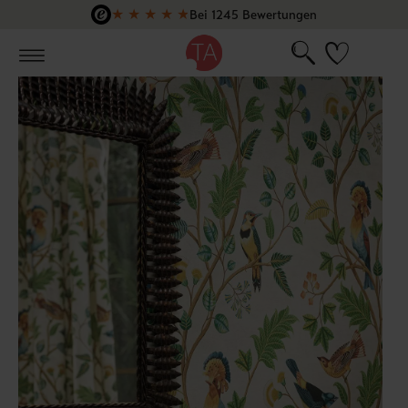
★
★
★
★
★
Bei 1245 Bewertungen
Zum Hauptinhalt springen