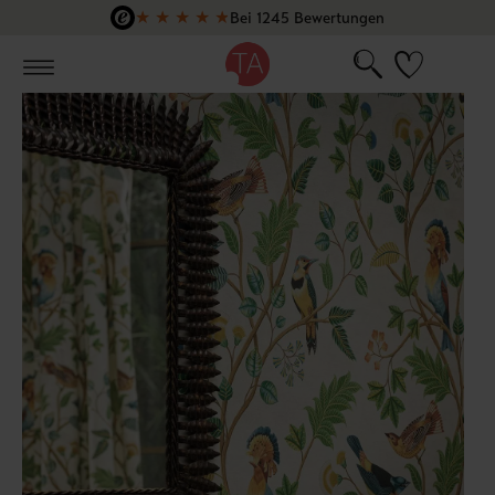
★
★
★
★
★
Bei 1245 Bewertungen
Zum Hauptinhalt springen