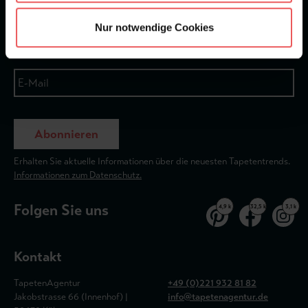
Newsletter
Nur notwendige Cookies
Abonnieren
Erhalten Sie aktuelle Informationen über die neuesten Tapetentrends.
Informationen zum Datenschutz.
Folgen Sie uns
4,9 k
32,5 k
3,1 k
Kontakt
TapetenAgentur
+49 (0)221 932 81 82
Jakobstrasse 66 (Innenhof) |
info@tapetenagentur.de