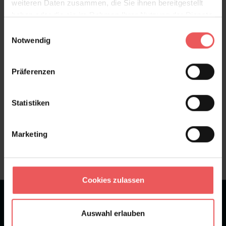
weiteren Daten zusammen, die Sie ihnen bereitgestellt
haben oder die sie im Rahmen Ihrer Nutzung der Dienste
Bewertungen
gesammelt haben.
Einwilligungsauswahl
Notwendig
FAQ
Teilen!
Präferenzen
Statistiken
Sie haben Fragen zum Produkt?
Frage stellen
Marketing
+49 (0)221 932 81 82
Cookies zulassen
★
★
★
★
★
Bei 1245 Bewertungen
Auswahl erlauben