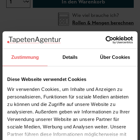
In den Warenkorb
Wie viel brauche ich?
Rollen & Mengen berechnen
Die Tapete Mayani ist eine kunstvoll gestaltete
Wanddekoration mit wunderschönen Vögeln, die auf
Zustimmung
Details
Über Cookies
blattreichen Ästen sitzen. Eine Farbvariante verfügt
über einen auffälligen Goldgrund, der einen Hauch
Diese Webseite verwendet Cookies
von Eleganz verleiht. Inspiriert vom berühmten
Vogelschutzgebiet Mayani Bird Sanctuary in Indien,
Wir verwenden Cookies, um Inhalte und Anzeigen zu
bringt diese Tapete Natur und Schönheit in Ihr
personalisieren, Funktionen für soziale Medien anbieten
Zuhause.
zu können und die Zugriffe auf unsere Website zu
analysieren. Außerdem geben wir Informationen zu Ihrer
Verwendung unserer Website an unsere Partner für
Produktdetails
soziale Medien, Werbung und Analysen weiter. Unsere
Partner führen diese Informationen möglicherweise mit
Versand & Zahlung