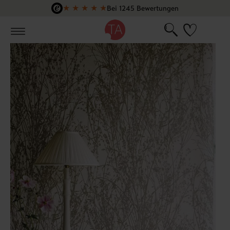
★
★
★
★
★
Bei 1245 Bewertungen
Zum Hauptinhalt springen