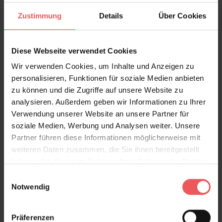
Bewertungen
Zustimmung
Details
Über Cookies
FAQ
Teilen!
Diese Webseite verwendet Cookies
Wir verwenden Cookies, um Inhalte und Anzeigen zu
personalisieren, Funktionen für soziale Medien anbieten
zu können und die Zugriffe auf unsere Website zu
Sie haben Fragen zum Produkt?
analysieren. Außerdem geben wir Informationen zu Ihrer
Verwendung unserer Website an unsere Partner für
Frage stellen
soziale Medien, Werbung und Analysen weiter. Unsere
+49 (0)221 932 81 82
Partner führen diese Informationen möglicherweise mit
weiteren Daten zusammen, die Sie ihnen bereitgestellt
haben oder die sie im Rahmen Ihrer Nutzung der Dienste
gesammelt haben.
Einwilligungsauswahl
Produktgalerie überspringen
Notwendig
Varianten
Präferenzen