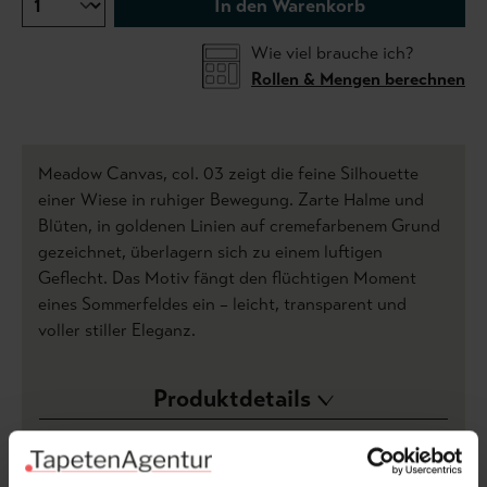
In den Warenkorb
Wie viel brauche ich?
Rollen & Mengen berechnen
Meadow Canvas, col. 03 zeigt die feine Silhouette
einer Wiese in ruhiger Bewegung. Zarte Halme und
Blüten, in goldenen Linien auf cremefarbenem Grund
gezeichnet, überlagern sich zu einem luftigen
Geflecht. Das Motiv fängt den flüchtigen Moment
eines Sommerfeldes ein – leicht, transparent und
voller stiller Eleganz.
Produktdetails
Versand & Zahlung