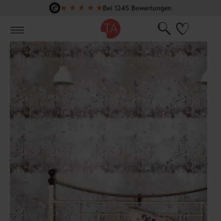
★
★
★
★
★
Bei 1245 Bewertungen
Zum Hauptinhalt springen