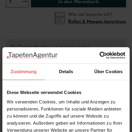
In den Warenkorb
Wie viel brauche ich?
Rollen & Mengen berechnen
Die Tapete Meadow, sand zeigt ein fein
ausgearbeitetes, naturinspiriertes Design der
britischen Künstlerin Louise Body. Charakteristisch ist
die dezente, leicht verwitterte Patina, die der
Zustimmung
Details
Über Cookies
Oberfläche Tiefe und eine ruhige, warme
Ausstrahlung verleiht. Filigrane Pflanzenmotive und
kleine Schmetterlinge setzen feine Akzente und
Diese Webseite verwendet Cookies
geben dem Design Lebendigkeit, ohne aufdringlich zu
Wir verwenden Cookies, um Inhalte und Anzeigen zu
wirken. Die Tapete wird exklusiv von der
personalisieren, Funktionen für soziale Medien anbieten
TapetenAgentur produziert und als Tapetenrolle
zu können und die Zugriffe auf unsere Website zu
angeboten. Sie eignet sich besonders für gemütliche
analysieren. Außerdem geben wir Informationen zu Ihrer
Wohnräume und für alle, die ein individuelles Interior
Verwendung unserer Website an unsere Partner für
mit Persönlichkeit schätzen.