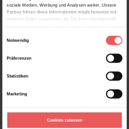
soziale Medien, Werbung und Analysen weiter. Unsere
Partner führen diese Informationen möglicherweise mit
Produktdetails
weiteren Daten zusammen, die Sie ihnen bereitgestellt
haben oder die sie im Rahmen Ihrer Nutzung der Dienste
Versand & Zahlung
gesammelt haben.
Einwilligungsauswahl
Notwendig
Bewertungen
Präferenzen
FAQ
Teilen!
Statistiken
Marketing
Sie haben Fragen zum Produkt?
Frage stellen
+49 (0)221 932 81 82
Cookies zulassen