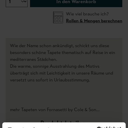
In den Warenkorb
Wie viel brauche ich?
Rollen & Mengen berechnen
Wie der Name schon ankündigt, schickt uns diese
besonders schöne Tapete thematisch auf Reise in ein
mediterranes Städchen.
Die warme, sonnige Ausstrahlung des Motivs
überträgt sich mit Leichtigkeit in unsere Räume und
versetzt uns sofort in Urlaubsstimmung.
mehr Tapeten von Fornasetti by Cole & Son...
Produktdetails