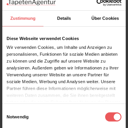
Versand & Zahlung
Zustimmung
Details
Über Cookies
Bewertungen
Diese Webseite verwendet Cookies
FAQ
Teilen!
Wir verwenden Cookies, um Inhalte und Anzeigen zu
personalisieren, Funktionen für soziale Medien anbieten
zu können und die Zugriffe auf unsere Website zu
analysieren. Außerdem geben wir Informationen zu Ihrer
Verwendung unserer Website an unsere Partner für
Sie haben Fragen zum Produkt?
soziale Medien, Werbung und Analysen weiter. Unsere
Frage stellen
Partner führen diese Informationen möglicherweise mit
+49 (0)221 932 81 82
weiteren Daten zusammen, die Sie ihnen bereitgestellt
haben oder die sie im Rahmen Ihrer Nutzung der Dienste
gesammelt haben.
Einwilligungsauswahl
Notwendig
Produktgalerie überspringen
Varianten