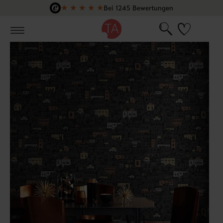
★
★
★
★
★
Bei 1245 Bewertungen
Zum Hauptinhalt springen