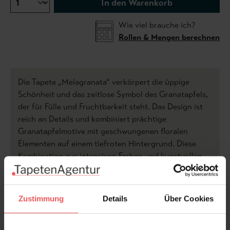
In den Warenkorb
Wie viel brauche ich?
Rollen & Mengen berechnen
Die Tapete „Melagranata“ verkörpert die üppige
Schönheit und das zeitlose Symbol des Granatapfels,
der für Fülle und Fruchtbarkeit steht. Das Design ist
reich an Details und kombiniert prächtige
Granatapfelmotive mit geschwungenen floralen
Elementen auf einem tiefroten Hintergrund. Diese
Kombination aus intensiven Farben und kunstvollen
Mustern bringt Eleganz und Wärme in jeden Raum.
Die Detailtreue und die Farbpalette vermitteln ein
Gefühl von Luxus und Tradition.
Zustimmung
Details
Über Cookies
Diese Tapete eignet sich hervorragend, um ein
stilvolles und gemütliches Ambiente zu schaffen. Die