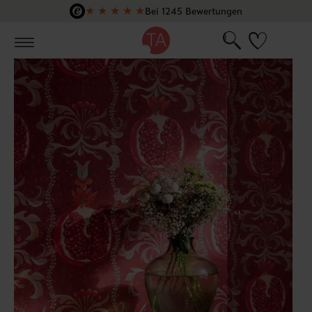
★
★
★
★
★
Bei 1245 Bewertungen
Zum Hauptinhalt springen