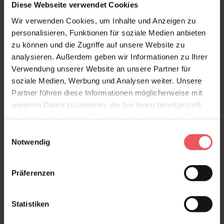
Diese Webseite verwendet Cookies
kräftigen Rot- und Goldtöne wirken einladend und
Wir verwenden Cookies, um Inhalte und Anzeigen zu
verleihen dem Raum eine warme Atmosphäre.
personalisieren, Funktionen für soziale Medien anbieten
„Melagranata“ ist perfekt, um ein Schlafzimmer in
zu können und die Zugriffe auf unsere Website zu
eine opulente Oase der Ruhe zu verwandeln oder ein
analysieren. Außerdem geben wir Informationen zu Ihrer
Wohnzimmer in einen Raum voller Charakter und
Verwendung unserer Website an unsere Partner für
Eleganz zu gestalten.
soziale Medien, Werbung und Analysen weiter. Unsere
Partner führen diese Informationen möglicherweise mit
Die TapetenAgentur empfiehlt diese Tapete für ein
weiteren Daten zusammen, die Sie ihnen bereitgestellt
elegantes Schlafzimmer, um eine Atmosphäre der
haben oder die sie im Rahmen Ihrer Nutzung der Dienste
Entspannung und des Luxus zu schaffen, oder für ein
gesammelt haben.
Wohnzimmer, um einen Raum mit reicher Farbigkeit
Einwilligungsauswahl
Notwendig
und traditioneller Schönheit zu betonen.
Produktdetails
Präferenzen
Versand & Zahlung
Statistiken