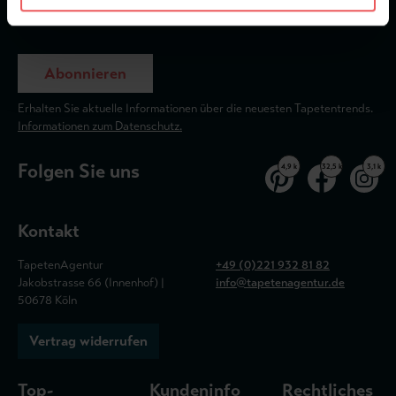
Abonnieren
Erhalten Sie aktuelle Informationen über die neuesten Tapetentrends.
Informationen zum Datenschutz.
Folgen Sie uns
4,9 k
32,5 k
3,1 k
Kontakt
TapetenAgentur
+49 (0)221 932 81 82
Jakobstrasse 66 (Innenhof) |
info@tapetenagentur.de
50678 Köln
Vertrag widerrufen
Top-
Kundeninfo
Rechtliches