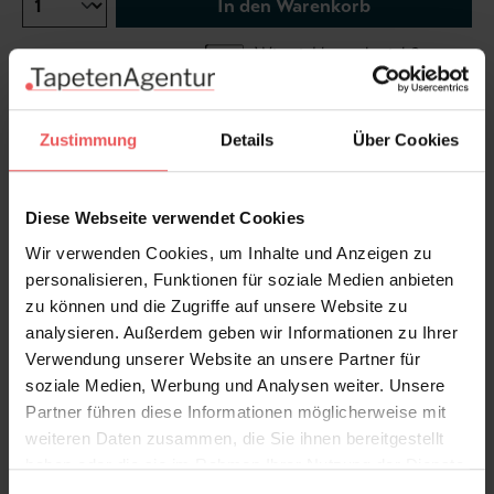
In den Warenkorb
Wie viel brauche ich?
Rollen & Mengen berechnen
Zustimmung
Details
Über Cookies
Diese Webseite verwendet Cookies
...mehr über Edition | Designer's
Wir verwenden Cookies, um Inhalte und Anzeigen zu
personalisieren, Funktionen für soziale Medien anbieten
Produktdetails
zu können und die Zugriffe auf unsere Website zu
analysieren. Außerdem geben wir Informationen zu Ihrer
Verwendung unserer Website an unsere Partner für
Versand & Zahlung
soziale Medien, Werbung und Analysen weiter. Unsere
Partner führen diese Informationen möglicherweise mit
Bewertungen
weiteren Daten zusammen, die Sie ihnen bereitgestellt
haben oder die sie im Rahmen Ihrer Nutzung der Dienste
gesammelt haben.