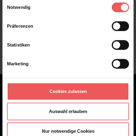
FAQ
Teilen!
Einwilligungsauswahl
Notwendig
Präferenzen
Sie haben Fragen zum Produkt?
Statistiken
Frage stellen
+49 (0)221 932 81 82
Marketing
★
★
★
★
★
Bei 1245 Bewertungen
Cookies zulassen
Newsletter
Auswahl erlauben
Nur notwendige Cookies