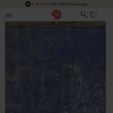
★
★
★
★
★
Bei 1245 Bewertungen
Zum Hauptinhalt springen