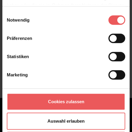
haben oder die sie im Rahmen Ihrer Nutzung der Dienste
Bewertungen
gesammelt haben.
Einwilligungsauswahl
Notwendig
FAQ
Teilen!
Präferenzen
Statistiken
Sie haben Fragen zum Produkt?
Frage stellen
Marketing
+49 (0)221 932 81 82
Cookies zulassen
★
★
★
★
★
Bei 1245 Bewertungen
Auswahl erlauben
Newsletter