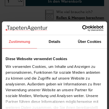
In den Warenkorb
Wie viel brauche ich?
Rollen & Mengen berechnen
Diese außergwöhnliche Tapete nimmt uns mit auf
Zustimmung
Details
Über Cookies
Reisen. Es machen sich wundersame, altehrwürdige
Geschöpfe des Meeres auf, um unbekannte Gefilde zu
erforschen. Wale, kleine Fische und große
Diese Webseite verwendet Cookies
Meeresschildkröten inspirieren uns als
Wir verwenden Cookies, um Inhalte und Anzeigen zu
Wandgestaltung besonders in Badezimmern oder
personalisieren, Funktionen für soziale Medien anbieten
begrüßen unsere Gäste im Eingangsbereich.
zu können und die Zugriffe auf unsere Website zu
analysieren. Außerdem geben wir Informationen zu Ihrer
Produktdetails
Verwendung unserer Website an unsere Partner für
soziale Medien, Werbung und Analysen weiter. Unsere
Versand & Zahlung
Partner führen diese Informationen möglicherweise mit
weiteren Daten zusammen, die Sie ihnen bereitgestellt