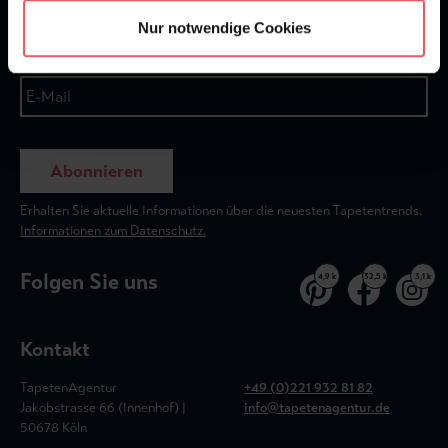
Nur notwendige Cookies
Abonnieren
Erhalten Sie aktuelle Informationen über die neuesten Tapetentrends.
Informationen zum Datenschutz.
Folgen Sie uns
4,9 k
32,5 k
3,1 k
Kontakt
TapetenAgentur
+49 (0)221 932 81 82
Jakobstrasse 66 (Innenhof) |
info@tapetenagentur.de
50678 Köln