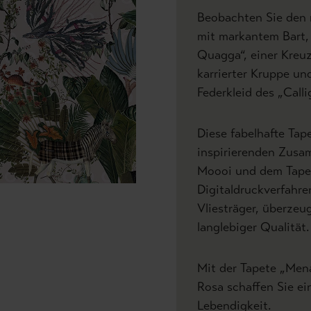
Beobachten Sie den 
mit markantem Bart,
Quagga“, einer Kreu
karrierter Kruppe un
Federkleid des „Calli
Diese fabelhafte Tape
inspirierenden Zusa
Moooi und dem Tapet
Digitaldruckverfahre
Vliesträger, überzeu
langlebiger Qualität.
Mit der Tapete „Mena
Rosa schaffen Sie ei
Lebendigkeit.