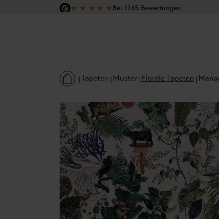
★
★
★
★
★
Bei 1245 Bewertungen
 Hauptinhalt springen
Zur Suche springen
Zur Hauptnavigation springen
Versandkostenfrei in Deutschland
Tapeten
Muster
Florale Tapeten
Menag