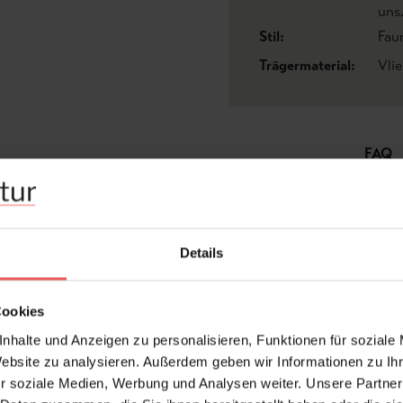
uns
Stil:
Fau
Trägermaterial:
Vli
FAQ
Details
Frage stellen
+49 (0)221 932 81 82
Cookies
nhalte und Anzeigen zu personalisieren, Funktionen für soziale
Website zu analysieren. Außerdem geben wir Informationen zu I
r soziale Medien, Werbung und Analysen weiter. Unsere Partner