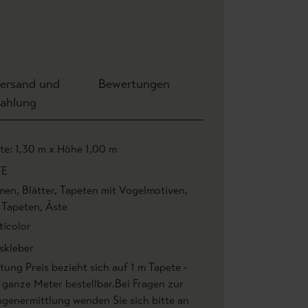
ersand und
Bewertungen
ahlung
ite: 1,30 m x Höhe 1,00 m
TE
men
, Blätter
, Tapeten mit Vogelmotiven
,
r Tapeten
, Äste
ticolor
skleber
ung Preis bezieht sich auf 1 m Tapete -
 ganze Meter bestellbar.Bei Fragen zur
genermittlung wenden Sie sich bitte an