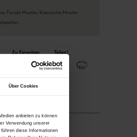
.
na
, Florale Muster
, Klassische Muster
estapeten
Zu Favoriten
Teilen!
Über Cookies
 Medien anbieten zu können
hrer Verwendung unserer
 führen diese Informationen