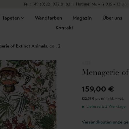
Tel.:
+49 (0)221 932 81 82
|
Hotline:
Mo – Fr 9.15 – 13 Uhr
Tapeten
Wandfarben
Magazin
Über uns
Kontakt
erie of Extinct Animals, col. 2
ARTE
Menagerie of 
159,00 €
122,31 € pro m² |
inkl. MwSt.
Lieferzeit: 2 Werktage
Versandkosten anzeige